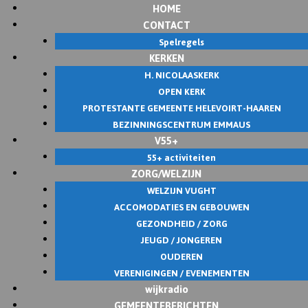
HOME
Skip
CONTACT
to
Spelregels
content
KERKEN
H. NICOLAASKERK
OPEN KERK
PROTESTANTE GEMEENTE HELEVOIRT-HAAREN
BEZINNINGSCENTRUM EMMAUS
V55+
55+ activiteiten
ZORG/WELZIJN
WELZIJN VUGHT
ACCOMODATIES EN GEBOUWEN
GEZONDHEID / ZORG
JEUGD / JONGEREN
OUDEREN
VERENIGINGEN / EVENEMENTEN
wijkradio
GEMEENTEBERICHTEN