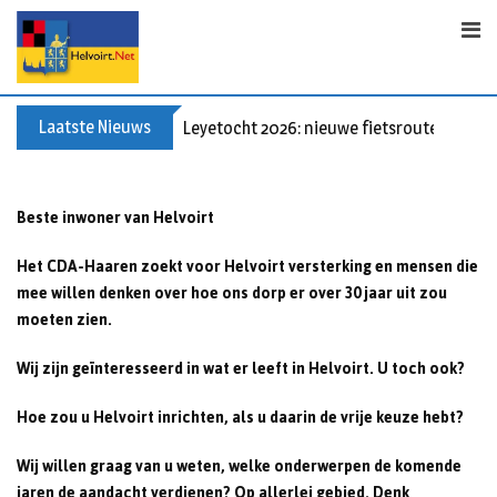
S
k
i
p
t
Laatste Nieuws
Leyetocht 2026: nieuwe fietsroutes
o
c
o
Beste inwoner van Helvoirt
n
t
Het CDA-Haaren zoekt voor Helvoirt versterking en mensen die
e
mee willen denken over hoe ons dorp er over 30 jaar uit zou
n
moeten zien.
t
Wij zijn geïnteresseerd in wat er leeft in Helvoirt. U toch ook?
Hoe zou u Helvoirt inrichten, als u daarin de vrije keuze hebt?
Wij willen graag van u weten, welke onderwerpen de komende
jaren de aandacht verdienen? Op allerlei gebied. Denk