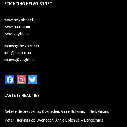
STICHTING HELVOIRTNET
www.helvoirt.net
www.haaren.nu
www.vught.nu
nieuws@helvoirt.net
info@haaren.nu
nieuws@vught.nu
Fa
In
T
ce
st
wi
LAATSTE REACTIES
b
ag
tt
oo
ra
er
Nelleke de bresser
op
Overleden: Annie Bolenius – Berkelmans
k
m
Peter Tuerlings
op
Overleden: Annie Bolenius – Berkelmans