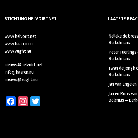
STICHTING HELVOIRTNET
LAATSTE REAC
Nelleke de bres
www.helvoirt.net
Berkelmans
www.haaren.nu
www.vught.nu
Peter Tuerlings
Berkelmans
nieuws@helvoirt.net
Twan de Jongh
info@haaren.nu
Berkelmans
nieuws@vught.nu
Jan van Engelen
Jan en Roos van
Fa
In
T
Bolenius – Ber
ce
st
wi
b
ag
tt
oo
ra
er