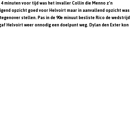
4 minuten voor tijd was het invaller Collin die Menno z’n
n
digend opzicht goed voor Helvoirt maar in aanvallend opzicht was
tegenover stellen. Pas in de 90e minuut besliste Rico de wedstrijd
 gaf Helvoirt weer onnodig een doelpunt weg. Dylan den Exter kon