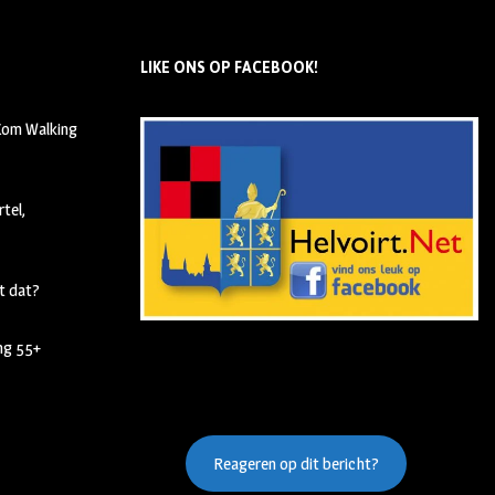
LIKE ONS OP FACEBOOK!
 Kom Walking
tel,
t dat?
ing 55+
Reageren op dit bericht?