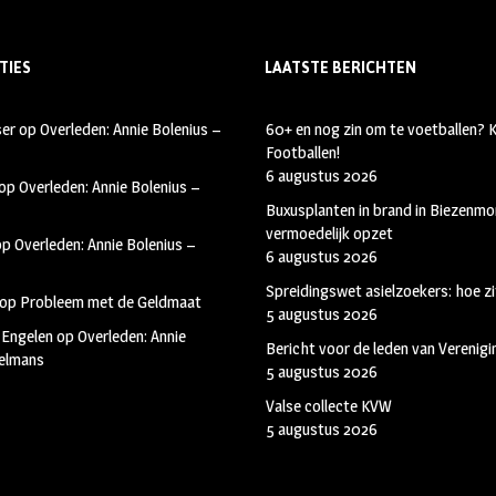
TIES
LAATSTE BERICHTEN
ser
op
Overleden: Annie Bolenius –
60+ en nog zin om te voetballen?
Footballen!
6 augustus 2026
op
Overleden: Annie Bolenius –
Buxusplanten in brand in Biezenmor
vermoedelijk opzet
op
Overleden: Annie Bolenius –
6 augustus 2026
Spreidingswet asielzoekers: hoe zi
op
Probleem met de Geldmaat
5 augustus 2026
 Engelen
op
Overleden: Annie
Bericht voor de leden van Verenig
kelmans
5 augustus 2026
Valse collecte KVW
5 augustus 2026