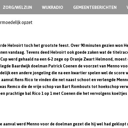
ZORG/WELZIJN
WIJKRADIO
GEMEENTEBERICHTEN
ermoedelijk opzet
erde Helvoirt toch het grootste feest. Over 90 minuten gezien won H
nnen vandaag. Tevens deed Helvoirt ook goede zaken wat de titelrace
t Cup werd gehaald na een 6-2 zege op Oranje Zwart Helmond, moest d
t legde Baardwijk doelman Patrick Coenen de voorzet van Menno voor
ndelijk een andere jongeling die na een kwartier spelen wel de score 
 aanval Rens Rico te vinden die net naast schoot en verlengde Menno 
et was Remco die de vrije schop van Bart Rombouts tot hoekschop verw
n prachtige bal Rico 1 op 1 met Coenen die het vervolgens koeltjes af
e aanval werd Menno voor de doelman gezet die hij wel had geklopt ma