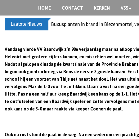
Skip
HOME
CONTACT
KERKEN
V55+
to
content
Laatste Nieuws
Buxusplanten in brand in Biezenmortel, v
Vandaag vierde VV Baardwijk z’n 98e verjaardag maar na afloop vi
Helvoirt met grotere cijfers kunnen, en misschien wel moeten, wi
Nadat afgelopen dinsdag de kwart finale van de Provincie Braban
begon ook goed en kreeg via Rens de eerste 2 goede kansen. Eers
schoof hij een voorzet van Thijs net naast het doel. Het was uitei
vervolgens Max de 1-0 voor het intikken. Daarna wist na een goede
liftte. Pas na een half uur kreeg Baardwijk een kans op de 1-1. H
te ontfutselen van een Baardwijk speler en zette vervolgens met ee
ook kans op de 3-0 maar raakte via keeper Coenen de paal.
Ook na rust stond de paal in de weg. Na een wederom een prachtig