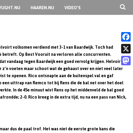
VUGHT.NU
HAAREN.NU
VIDEO’S
elvoirt volkomen verdiend met 3-1 van Baardwijk. Toch had
F
 betreft. Op Best Vooruit na verloren alle concurrenten.
a
X
at vandaag tegen Baardwijk een goed vervolg krijgen. Helvoirt
c
 z’n voeten maar schoot wat de gehaast over en niet veel later
M
wist te openen. Rico ontsnapte aan de buitenspel val en gaf
e
a
een uittrap van Remco tot bij Rens die de bal net over het doel
b
erkte. In de 45e minuut wist Rens op het middenveld de bal goed
s
o
rondde; 2-0. Rico kreeg in de extra tijd, nu na een pass van Nick,
t
o
o
k
d
o
ar dus de paal trof. Het was niet de eerste grote kans die