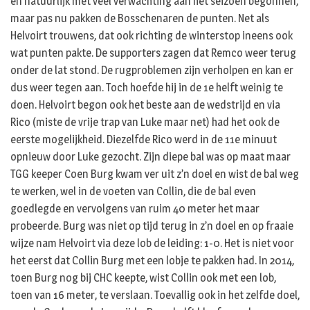
en natuurlijk met veel verwachting aan het seizoen begonnen,
maar pas nu pakken de Bosschenaren de punten. Net als
Helvoirt trouwens, dat ook richting de winterstop ineens ook
wat punten pakte. De supporters zagen dat Remco weer terug
onder de lat stond. De rugproblemen zijn verholpen en kan er
dus weer tegen aan. Toch hoefde hij in de 1e helft weinig te
doen. Helvoirt begon ook het beste aan de wedstrijd en via
Rico (miste de vrije trap van Luke maar net) had het ook de
eerste mogelijkheid. Diezelfde Rico werd in de 11e minuut
opnieuw door Luke gezocht. Zijn diepe bal was op maat maar
TGG keeper Coen Burg kwam ver uit z’n doel en wist de bal weg
te werken, wel in de voeten van Collin, die de bal even
goedlegde en vervolgens van ruim 40 meter het maar
probeerde. Burg was niet op tijd terug in z’n doel en op fraaie
wijze nam Helvoirt via deze lob de leiding: 1-0. Het is niet voor
het eerst dat Collin Burg met een lobje te pakken had. In 2014,
toen Burg nog bij CHC keepte, wist Collin ook met een lob,
toen van 16 meter, te verslaan. Toevallig ook in het zelfde doel,