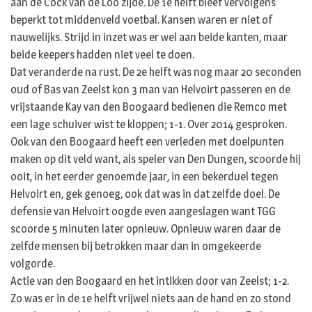
aan de Cock van de Loo zijde. De 1e helft bleef vervolgens
beperkt tot middenveld voetbal. Kansen waren er niet of
nauwelijks. Strijd in inzet was er wel aan beide kanten, maar
beide keepers hadden niet veel te doen.
Dat veranderde na rust. De 2e helft was nog maar 20 seconden
oud of Bas van Zeelst kon 3 man van Helvoirt passeren en de
vrijstaande Kay van den Boogaard bedienen die Remco met
een lage schuiver wist te kloppen; 1-1. Over 2014 gesproken.
Ook van den Boogaard heeft een verleden met doelpunten
maken op dit veld want, als speler van Den Dungen, scoorde hij
ooit, in het eerder genoemde jaar, in een bekerduel tegen
Helvoirt en, gek genoeg, ook dat was in dat zelfde doel. De
defensie van Helvoirt oogde even aangeslagen want TGG
scoorde 5 minuten later opnieuw. Opnieuw waren daar de
zelfde mensen bij betrokken maar dan in omgekeerde
volgorde.
Actie van den Boogaard en het intikken door van Zeelst; 1-2.
Zo was er in de 1e helft vrijwel niets aan de hand en zo stond