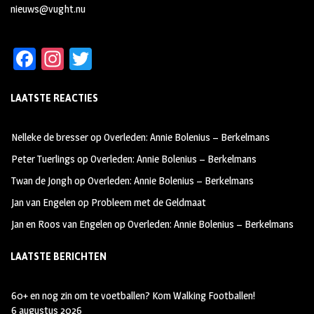
nieuws@vught.nu
Fa
In
T
ce
st
wi
LAATSTE REACTIES
b
ag
tt
oo
ra
er
Nelleke de bresser
op
Overleden: Annie Bolenius – Berkelmans
k
m
Peter Tuerlings
op
Overleden: Annie Bolenius – Berkelmans
Twan de Jongh
op
Overleden: Annie Bolenius – Berkelmans
Jan van Engelen
op
Probleem met de Geldmaat
Jan en Roos van Engelen
op
Overleden: Annie Bolenius – Berkelmans
LAATSTE BERICHTEN
60+ en nog zin om te voetballen? Kom Walking Footballen!
6 augustus 2026