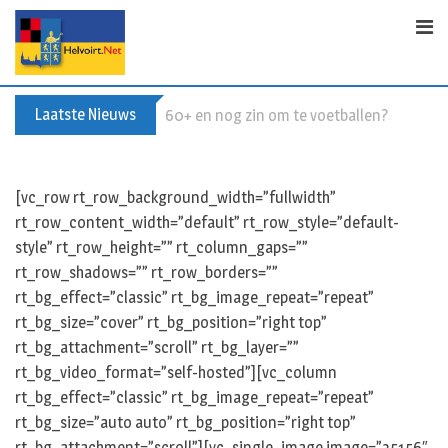
Skip
to
content
Laatste Nieuws
Buxusplanten in brand in Biezenmortel, v
[vc_row rt_row_background_width=”fullwidth”
rt_row_content_width=”default” rt_row_style=”default-
style” rt_row_height=”” rt_column_gaps=””
rt_row_shadows=”” rt_row_borders=””
rt_bg_effect=”classic” rt_bg_image_repeat=”repeat”
rt_bg_size=”cover” rt_bg_position=”right top”
rt_bg_attachment=”scroll” rt_bg_layer=””
rt_bg_video_format=”self-hosted”][vc_column
rt_bg_effect=”classic” rt_bg_image_repeat=”repeat”
rt_bg_size=”auto auto” rt_bg_position=”right top”
rt_bg_attachment=”scroll”][vc_single_image image=”35156″