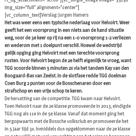
img_size=”full” alignment=”center”]
[vc_column_text]
Verslag: Jurgen Hamers
Het was weer eens een typische nederlaag voor Helvoirt. Weer
geeft het een voorsprong in een niets aan de hand situatie
weg, voor de 3e keer op rij na een 1-0 voorsprong 1-2 verliezen
en wederom met 1 doelpunt verschil. Hoewel de wedstrijd
gelijk opging ging Helvoirt met een terechte voorsprong
rusten. Voor Helvoirt begon de 2e helft eigenlijk te vroeg, want
TGG scoorde binnen 5 minuten 2x via het tandem Kay van den
Boogaard-Bas van Zeelst. In de slotfase redde TGG doelman
Coen Burg 2 punten voor de Bosschenaren door een
strafschop en een vrije schop te keren.
De hervatting van de competitie. TGG kwam naar Helvoirt.
Toen Helvoirt naar de 2e klasse promoveerde in 2013, eindigde
TGG nog als 11e in de 5e klasse. Vanaf dat moment ging het
bergopwaarts met de Bossche volksclub en promoveerde het
in 5 jaar tijd 3x. Inmiddels dus opgeklommen naar de 2e klasse