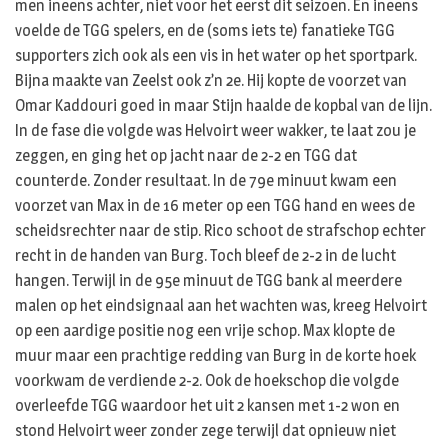
men ineens achter, niet voor het eerst dit seizoen. En ineens
voelde de TGG spelers, en de (soms iets te) fanatieke TGG
supporters zich ook als een vis in het water op het sportpark.
Bijna maakte van Zeelst ook z’n 2e. Hij kopte de voorzet van
Omar Kaddouri goed in maar Stijn haalde de kopbal van de lijn.
In de fase die volgde was Helvoirt weer wakker, te laat zou je
zeggen, en ging het op jacht naar de 2-2 en TGG dat
counterde. Zonder resultaat. In de 79e minuut kwam een
voorzet van Max in de 16 meter op een TGG hand en wees de
scheidsrechter naar de stip. Rico schoot de strafschop echter
recht in de handen van Burg. Toch bleef de 2-2 in de lucht
hangen. Terwijl in de 95e minuut de TGG bank al meerdere
malen op het eindsignaal aan het wachten was, kreeg Helvoirt
op een aardige positie nog een vrije schop. Max klopte de
muur maar een prachtige redding van Burg in de korte hoek
voorkwam de verdiende 2-2. Ook de hoekschop die volgde
overleefde TGG waardoor het uit 2 kansen met 1-2 won en
stond Helvoirt weer zonder zege terwijl dat opnieuw niet