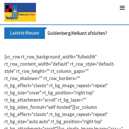
S
k
i
p
t
Laatste Nieuws
Guldenberg/Heikant afsluiten?
o
c
o
[vc_row rt_row_background_width=”fullwidth”
n
rt_row_content_width=”default” rt_row_style=”default-
t
style” rt_row_height=”” rt_column_gaps=””
e
rt_row_shadows=”” rt_row_borders=””
n
rt_bg_effect=”classic” rt_bg_image_repeat=”repeat”
t
rt_bg_size=”cover” rt_bg_position=”right top”
rt_bg_attachment=”scroll” rt_bg_layer=””
rt_bg_video_format=”self-hosted”][vc_column
rt_bg_effect=”classic” rt_bg_image_repeat=”repeat”
rt_bg_size=”auto auto” rt_bg_position=”right top”
rt_bg_attachment=”scroll”][vc_single_image image=”35144″