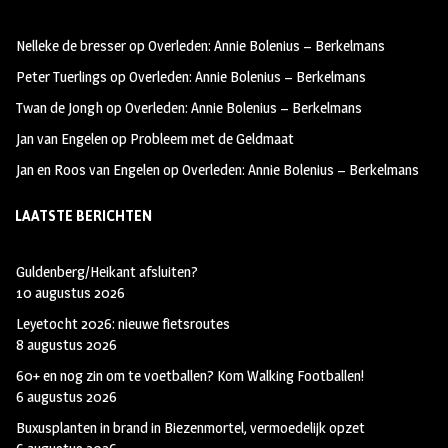
oo
ra
er
Nelleke de bresser
op
Overleden: Annie Bolenius – Berkelmans
k
m
Peter Tuerlings
op
Overleden: Annie Bolenius – Berkelmans
Twan de Jongh
op
Overleden: Annie Bolenius – Berkelmans
Jan van Engelen
op
Probleem met de Geldmaat
Jan en Roos van Engelen
op
Overleden: Annie Bolenius – Berkelmans
LAATSTE BERICHTEN
Guldenberg/Heikant afsluiten?
10 augustus 2026
Leyetocht 2026: nieuwe fietsroutes
8 augustus 2026
60+ en nog zin om te voetballen? Kom Walking Footballen!
6 augustus 2026
Buxusplanten in brand in Biezenmortel, vermoedelijk opzet