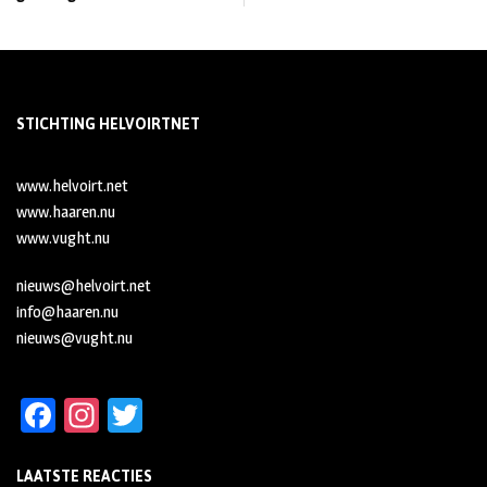
STICHTING HELVOIRTNET
www.helvoirt.net
www.haaren.nu
www.vught.nu
nieuws@helvoirt.net
info@haaren.nu
nieuws@vught.nu
Fa
In
T
ce
st
wi
LAATSTE REACTIES
b
ag
tt