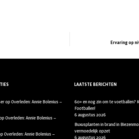
Ervaring op ni
TIES
LAATSTE BERICHTEN
ser
op
Overleden: Annie Bolenius –
60+ en nog zin om te voetballen?
Footballen!
6 augustus 2026
op
Overleden: Annie Bolenius –
Buxusplanten in brand in Biezenmor
vermoedelijk opzet
op
Overleden: Annie Bolenius –
6 augustus 2026