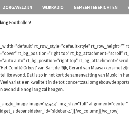
ZORG/WELZIJN
WIJKRADIO
GEMEENTEBERICHTEN
king Footballen!
width=”default” rt_row_style=”default-style” rt_row_height=””
e=”cover” rt_bg_position=”right top” rt_bg_attachment=”scroll” 
=”auto auto” rt_bg_position=”right top” rt_bg_attachment=”scrol
et Comité Orkest’ van Bart de Rijk, Gerard van Maasakkers met zijn
telijke avond. Dat is zo in het kort de samenvatting van Music in H
eel variatie en kwaliteit in de tot concertzaal omgebouwde sportz
een avond die nog lang zal heugen.
_single_image image=”41443″ img_size=”full” alignment=”center”
widget_sidebar sidebar_id=”sidebar-4″][/vc_column][/vc_row]