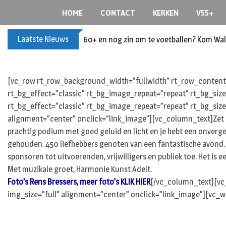
S
HOME
CONTACT
KERKEN
V55+
k
i
Laatste Nieuws
60+ en nog zin om te voetballen? Kom Wal
p
t
o
c
[vc_row rt_row_background_width=”fullwidth” rt_row_content_
o
rt_bg_effect=”classic” rt_bg_image_repeat=”repeat” rt_bg_siz
n
rt_bg_effect=”classic” rt_bg_image_repeat=”repeat” rt_bg_size
t
alignment=”center” onclick=”link_image”][vc_column_text]Zet ‘H
e
prachtig podium met goed geluid en licht en je hebt een onverge
n
gehouden. 450 liefhebbers genoten van een fantastische avond. V
t
sponsoren tot uitvoerenden, vrijwilligers en publiek toe. Het is 
Met muzikale groet, Harmonie Kunst Adelt.
Foto’s Rens Bressers, meer foto’s KLIK HIER
[/vc_column_text][vc
img_size=”full” alignment=”center” onclick=”link_image”][vc_