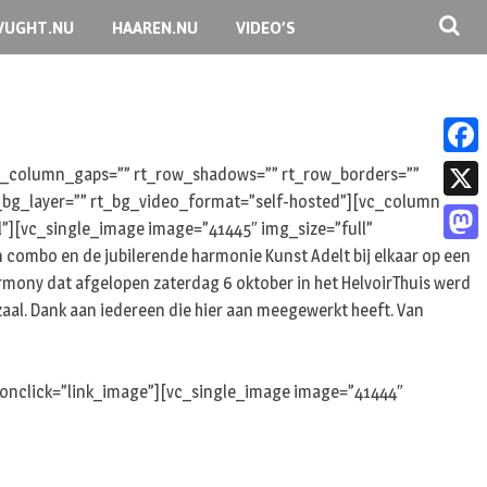
VUGHT.NU
HAAREN.NU
VIDEO’S
F
 rt_column_gaps=”” rt_row_shadows=”” rt_row_borders=””
rt_bg_layer=”” rt_bg_video_format=”self-hosted”][vc_column
a
X
l”][vc_single_image image=”41445″ img_size=”full”
c
 combo en de jubilerende harmonie Kunst Adelt bij elkaar op een
M
e
armony dat afgelopen zaterdag 6 oktober in het HelvoirThuis werd
a
b
aal. Dank aan iedereen die hier aan meegewerkt heeft. Van
s
o
t
o
 onclick=”link_image”][vc_single_image image=”41444″
o
k
d
o