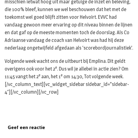
misschien ietwat hoog uit maar getuige de inzet en beleving,
die 100% bleef, kunnen we wel beschouwen dat het met de
toekomst wel goed blijft zitten voor Helvoirt. EVVC had
vandaag gewoon meer ervaring op dit niveau binnen de lijnen
en dat gaf op de meeste momenten toch de doorslag. Als Co
Adriaanse vandaag de coach van Helvoirt was had hij deze
nederlaag ongetwijfeld afgedaan als ‘scorebordjournalistiek’.
Volgende week wacht ons de uitbeurt bij Emplina. Dit geldt
e
overigens ook voor het 2
. Dus wil je allebei in actie zien? Om
e
e
11:45 vangt het 2
aan, het 1
om 14:30, Tot volgende week.
[/vc_column_text][vc_widget_sidebar sidebar_id=”sidebar-
4″][/vc_column][/vc_row]
Geef een reactie