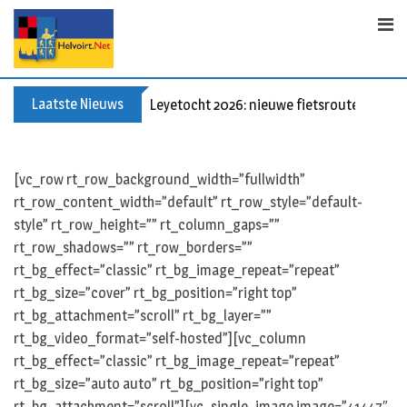
S
k
i
p
t
Laatste Nieuws
Leyetocht 2026: nieuwe fietsroutes
o
c
o
[vc_row rt_row_background_width=”fullwidth”
n
rt_row_content_width=”default” rt_row_style=”default-
t
style” rt_row_height=”” rt_column_gaps=””
e
rt_row_shadows=”” rt_row_borders=””
n
rt_bg_effect=”classic” rt_bg_image_repeat=”repeat”
t
rt_bg_size=”cover” rt_bg_position=”right top”
rt_bg_attachment=”scroll” rt_bg_layer=””
rt_bg_video_format=”self-hosted”][vc_column
rt_bg_effect=”classic” rt_bg_image_repeat=”repeat”
rt_bg_size=”auto auto” rt_bg_position=”right top”
rt_bg_attachment=”scroll”][vc_single_image image=”41447″