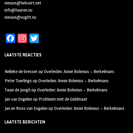
nieuws@helvoirt.net
info@haaren.nu
nieuws@vught.nu
Fa
In
T
ce
st
wi
LAATSTE REACTIES
b
ag
tt
oo
ra
er
Nelleke de bresser
op
Overleden: Annie Bolenius – Berkelmans
k
m
Peter Tuerlings
op
Overleden: Annie Bolenius – Berkelmans
Twan de Jongh
op
Overleden: Annie Bolenius – Berkelmans
Jan van Engelen
op
Probleem met de Geldmaat
Jan en Roos van Engelen
op
Overleden: Annie Bolenius – Berkelmans
LAATSTE BERICHTEN