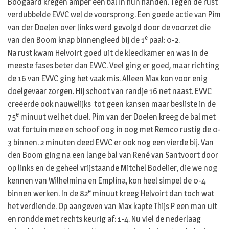
Boogaard kregen amper een bal in hun handen. Tegen de rust
verdubbelde EVVC wel de voorsprong. Een goede actie van Pim
van der Doelen over links werd gevolgd door de voorzet die
e
van den Boom knap binnengleed bij de 1
paal: 0-2.
Na rust kwam Helvoirt goed uit de kleedkamer en was in de
meeste fases beter dan EVVC. Veel ging er goed, maar richting
de 16 van EVVC ging het vaak mis. Alleen Max kon voor enig
doelgevaar zorgen. Hij schoot van randje 16 net naast. EVVC
creëerde ook nauwelijks tot geen kansen maar besliste in de
e
75
minuut wel het duel. Pim van der Doelen kreeg de bal met
wat fortuin mee en schoof oog in oog met Remco rustig de 0-
3 binnen. 2 minuten deed EVVC er ook nog een vierde bij. Van
den Boom ging na een lange bal van René van Santvoort door
op links en de geheel vrijstaande Mitchel Bodelier, die we nog
kennen van Wilhelmina en Emplina, kon heel simpel de 0-4
e
binnen werken. In de 82
minuut kreeg Helvoirt dan toch wat
het verdiende. Op aangeven van Max kapte Thijs P een man uit
en rondde met rechts keurig af: 1-4. Nu viel de nederlaag