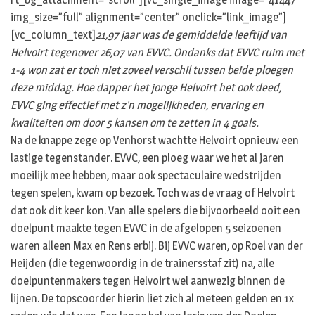
img_size=”full” alignment=”center” onclick=”link_image”]
[vc_column_text]
21,97 jaar was de gemiddelde leeftijd van
Helvoirt tegenover 26,07 van EVVC. Ondanks dat EVVC ruim met
1-4 won zat er toch niet zoveel verschil tussen beide ploegen
deze middag. Hoe dapper het jonge Helvoirt het ook deed,
EVVC ging effectief met z’n mogelijkheden, ervaring en
kwaliteiten om door 5 kansen om te zetten in 4 goals.
Na de knappe zege op Venhorst wachtte Helvoirt opnieuw een
lastige tegenstander. EVVC, een ploeg waar we het al jaren
moeilijk mee hebben, maar ook spectaculaire wedstrijden
tegen spelen, kwam op bezoek. Toch was de vraag of Helvoirt
dat ook dit keer kon. Van alle spelers die bijvoorbeeld ooit een
doelpunt maakte tegen EVVC in de afgelopen 5 seizoenen
waren alleen Max en Rens erbij. Bij EVVC waren, op Roel van der
Heijden (die tegenwoordig in de trainersstaf zit) na, alle
doelpuntenmakers tegen Helvoirt wel aanwezig binnen de
lijnen. De topscoorder hierin liet zich al meteen gelden en 1x