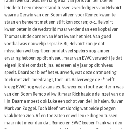
raden wie dat was. Een lange bal van Joris van der Doelen
leidde tot een misverstand tussen 2 verdedigers van Helvoirt
waarna Gerwin van den Boom alleen voor Remco kwam te
staan en beheerst met een stift kon scoren; 0-1. Helvoirt
kwam beter in de wedstrijd maar verder dan een kopbal van
Thomas uit de corner van Mart kwam het niet. Van goed
voetbal was nauwelijks sprake. Bij Helvoirt kon je dat
misschien wel begrijpen omdat veel spelers nog amper
ervaring hebben op dit niveau, maar van EVVC verwacht je dat
eigenlijk niet omdat bijna iedereen al 5 jaar op dit niveau
speelt. Daardoor bleef het vuurwerk, wat deze ontmoeting
e
toch met zich meedraagt, toch uit. Halverwege de 1
helft
kreeg EVVC nog wel 2 kansjes. Na weer een foutje achterin was
van den Boom Remco al kwijt maar Rick haalde de inzet van de
lijn. Daarna moest ook Luke een schot van de lijn halen. Nu van
Mark van Zoggel. Toch bleef het slordig wat beide ploegen
vaak lieten zien. Af en toe zaten er wel leuke dingen tussen
maar niet meer dan dat. Remco en EVVC keeper Frank van den