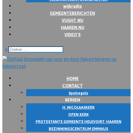
wijkradio
GEMEENTEBERICHTEN
VUGHT.NU
HAAREN.NU
VIDEO’S
x
HOME
CONTACT
Spelregels
KERKEN
H. NICOLAASKERK
OPEN KERK
PROTESTANTE GEMEENTE HELEVOIRT-HAAREN
BEZINNINGSCENTRUM EMMAUS