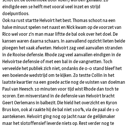
eindigde een 1e helft met vooral veel inzet en strijd
doelpuntloos.
Ook na rust startte Helvoirt het best. Thomas schoot na een
halve minuut spelen net naast en Nick kwam op de voorzet van
Rico wel voor z’n man maar liftte de bal ook over het doel. De
kansen waren daarna schaars. In aanvallend opzicht lieten beide
ploegen het vaak afweten. Helvoirt zag veel aanvallen stranden
in de Rooise defensie. Rhode zag veel aanvallen eindigen in de
Helvoirtse defensie of met een bal in de vangnetten. Toch
verveelde het publiek zich niet, ondanks de 0-0 stand bleef het
een boeiende wedstrijd om te kijken. Zo testte Collin in het
laatste kwartier na een goede actie nog de vuisten van doelman
Paul van Heesch. 10 minuten voor tijd wist Rhode dan toch te
scoren. Een misverstand in de defensie van Helvoirt bracht
Geert Oerlemans in balbezit. Die hield het overzicht en Kyron
Brus kon, ook al raakte hij de bal niet 100%, via de paal de 1-0
aantekenen. Helvoirt ging nog op jacht naar de gelijkmaker
maar het slotoffensief leverde niets op. Rest verder nog te