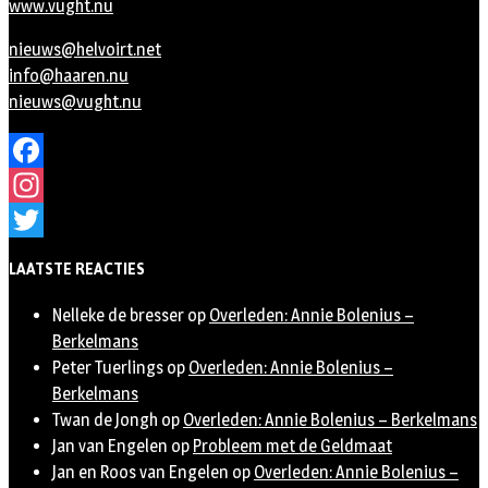
www.vught.nu
nieuws@helvoirt.net
info@haaren.nu
nieuws@vught.nu
Facebook
Instagram
Twitter
LAATSTE REACTIES
Nelleke de bresser
op
Overleden: Annie Bolenius –
Berkelmans
Peter Tuerlings
op
Overleden: Annie Bolenius –
Berkelmans
Twan de Jongh
op
Overleden: Annie Bolenius – Berkelmans
Jan van Engelen
op
Probleem met de Geldmaat
Jan en Roos van Engelen
op
Overleden: Annie Bolenius –