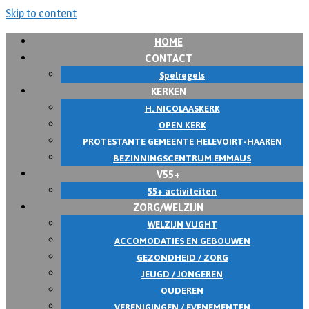
Skip to content
HOME
CONTACT
Spelregels
KERKEN
H. NICOLAASKERK
OPEN KERK
PROTESTANTE GEMEENTE HELEVOIRT-HAAREN
BEZINNINGSCENTRUM EMMAUS
V55+
55+ activiteiten
ZORG/WELZIJN
WELZIJN VUGHT
ACCOMODATIES EN GEBOUWEN
GEZONDHEID / ZORG
JEUGD / JONGEREN
OUDEREN
VERENIGINGEN / EVENEMENTEN