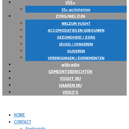
V55+
55+ activiteiten
ZORG/WELZIJN
WELZIJN VUGHT
ACCOMODATIES EN GEBOUWEN
GEZONDHEID / ZORG
JEUGD / JONGEREN
OUDEREN
VERENIGINGEN / EVENEMENTEN
wijkradio
GEMEENTEBERICHTEN
VUGHT.NU
HAAREN.NU
VIDEO’S
HOME
CONTACT
Spelregels