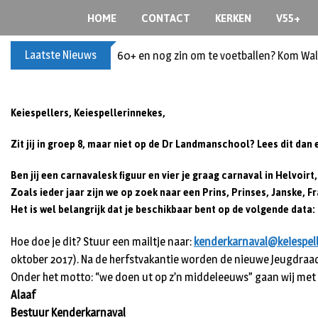
S
HOME
CONTACT
KERKEN
V55+
k
i
Laatste Nieuws
60+ en nog zin om te voetballen? Kom Wal
p
t
o
c
Keiespellers, Keiespellerinnekes,
o
Zit jij in groep 8, maar niet op de Dr Landmanschool? Lees dit dan 
n
t
Ben jij een carnavalesk figuur en vier je graag carnaval in Helvoir
e
Zoals ieder jaar zijn we op zoek naar een Prins, Prinses, Janske,
n
Het is wel belangrijk dat je beschikbaar bent op de volgende data: P
t
Hoe doe je dit? Stuur een mailtje naar:
kenderkarnaval@keiespell
oktober 2017). Na de herfstvakantie worden de nieuwe Jeugdra
Onder het motto: “we doen ut op z’n middeleeuws” gaan wij met v
Alaaf
Bestuur Kenderkarnaval