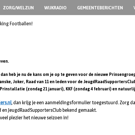
ZORG/WELZIJN
WIJKRADIO
GEMEENTEBERICHTEN
king Footballen!
even.
t, dan heb je nu de kans om je op te geven voor de nieuwe Prinsengroep
 Franske, Joker, Raad van 11 en leden voor de JeugdRaadSupportersClu
rinstallatie (zondag 21 januari), KKF (zondag 4 februari) en natuurlij
ers.nl
, dan krijg je een aanmeldingsformulier toegestuurd. Zorg dat
ad en JeugdRaadSupportersClub bekend gemaakt.
eel plezier het nieuwe seizoen in!