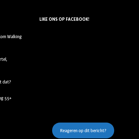
LIKE ONS OP FACEBOOK!
 Kom Walking
tel,
t dat?
ing 55+
Reageren op dit bericht?