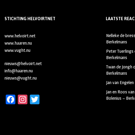
STICHTING HELVOIRTNET
LAATSTE REAC
Nelleke de bres
www.helvoirt.net
Berkelmans
www.haaren.nu
www.vught.nu
Peter Tuerlings
Berkelmans
nieuws@helvoirt.net
Twan de Jongh
info@haaren.nu
Berkelmans
nieuws@vught.nu
Jan van Engelen
Jan en Roos van
Fa
In
T
Bolenius – Ber
ce
st
wi
b
ag
tt
oo
ra
er