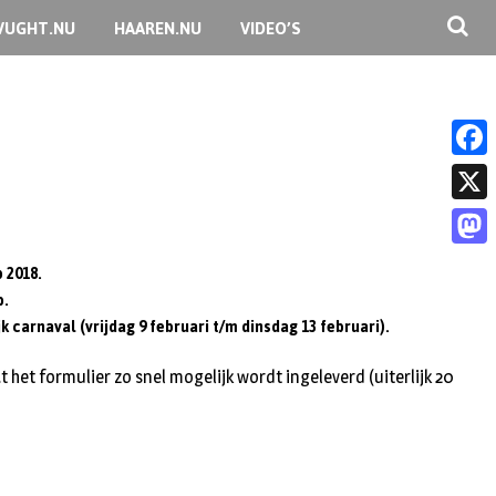
VUGHT.NU
HAAREN.NU
VIDEO’S
F
a
X
c
M
 2018.
e
b.
a
b
k carnaval (vrijdag 9 februari t/m dinsdag 13 februari).
s
o
t
 het formulier zo snel mogelijk wordt ingeleverd (uiterlijk 20
o
o
k
d
o