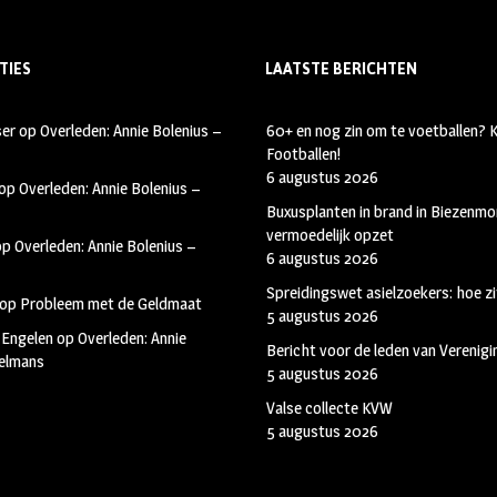
TIES
LAATSTE BERICHTEN
ser
op
Overleden: Annie Bolenius –
60+ en nog zin om te voetballen?
Footballen!
6 augustus 2026
op
Overleden: Annie Bolenius –
Buxusplanten in brand in Biezenmor
vermoedelijk opzet
op
Overleden: Annie Bolenius –
6 augustus 2026
Spreidingswet asielzoekers: hoe zi
op
Probleem met de Geldmaat
5 augustus 2026
 Engelen
op
Overleden: Annie
Bericht voor de leden van Verenig
kelmans
5 augustus 2026
Valse collecte KVW
5 augustus 2026