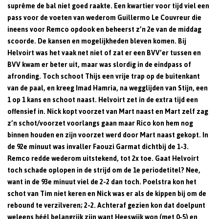
suprême de bal niet goed raakte. Een kwartier voor tijd viel een
pass voor de voeten van wederom Guillermo Le Couvreur die
ineens voor Remco opdook en beheerst z’n 2e van de middag
scoorde. De kansen en mogelijkheden bleven komen. Bij
Helvoirt was het vaak net niet of zat er een BVV’er tussen en
BVV kwam er beter uit, maar was slordig in de eindpass of
afronding. Toch schoot Thijs een vrije trap op de buitenkant
van de paal, en kreeg Imad Hamria, na wegglijden van Stijn, een
1 op 1 kans en schoot naast. Helvoirt zet in de extra tijd een
offensief in. Nick kopt voorzet van Mart naast en Mart zelf zag
z’n schot/voorzet voorlangs gaan maar Rico kon hem nog
binnen houden en zijn voorzet werd door Mart naast gekopt. In
de 92e minuut was invaller Faouzi Garmat dichtbij de 1-3.
Remco redde wederom uitstekend, tot 2x toe. Gaat Helvoirt
toch schade oplopen in de strijd om de 1e periodetitel? Nee,
want in de 93e minuut viel de 2-2 dan toch. Poelstra kon het
schot van Tim niet keren en Nick was er als de kippen bij om de
rebound te verzilveren; 2-2. Achteraf gezien kon dat doelpunt
weleens héél belangrijk zijn want Heeswijk won (met 0-5) en