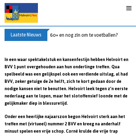
S
k
i
p
t
Laatste Nieuws
60+ en nog zin om te voetballen? Kom Wal
o
c
o
In een waar spektakelstuk en kansenfestijn hebben Helvoirt en
n
BVV 1 punt overgehouden aan hun onderlinge treffen. Qua
t
spelbeeld was een gelijkspel ook een verdiende uitslag, al had
e
BVV, zeker getuige de 2e helft, zich te kort gedaan door de
n
nodige kansen niet te benutten. Helvoirt leek tegen z’n eerste
t
nederlaag aan te lopen, maar het slotoffensief loonde met de
gelijkmaker diep in blessuretijd.
Onder een heerlijke najaarszon begon Helvoirt sterk aan het
treffen met (virtueel) nummer 2 BVV en kreeg na anderhalf
minuut spelen een vrije schop. Corné krulde die vrije trap