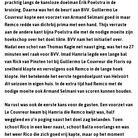
prachtig langs de kansloze doelman Erik Poelstra in de
kruising. Daarna was het de beurt aan BVV. Guillermo Le
Couvreur kopte een voorzet van Armand Selmani goed in maar
Remco redde van dichrbij prima met een hand. Thijs verraste
aan de andere kant bijna Poelstra die met de nodige moeite zijn
hoekschop over het doel tikte. BVV nam het initiatief over.
Nadat een schot van Thomas Kagie net naast ging, was het na 27
minuten wel raak voor BVV. Imad Hamria legde een lange bal
van Rick van Pinxten tot bij Guillermo Le Couvreur die Floris op
snelheid klopte en vervolgens ook Remco in de lange hoek
klopte. Het betekende het eerste tegendoelpunt van Helvoirt
dit seizoen in eigen huis. In de extra tijd had Remco met de
nodige moeite ook Armand Selmani van scoren kunnen houden.
Na rust was ook de eerste kans voor de gasten. Een voorzet van
Le Couvreur kwam bij Hamria die Remco kwijt was, half
weggleed en z’n poging naast het doel zag belanden. Toen
schoot Rico in een keer naast, schoot Balta voorlangs en was
het weer Rico die zich goed vrij kapte, maar op het moment