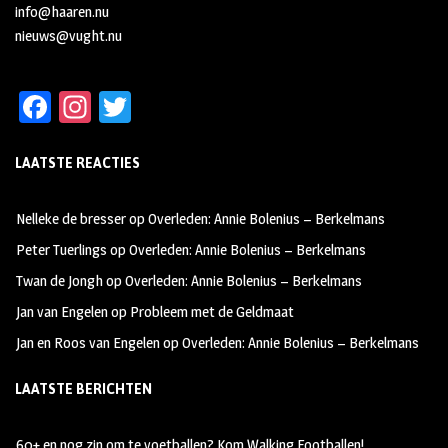
info@haaren.nu
nieuws@vught.nu
Fa
In
T
ce
st
wi
LAATSTE REACTIES
b
ag
tt
oo
ra
er
Nelleke de bresser
op
Overleden: Annie Bolenius – Berkelmans
k
m
Peter Tuerlings
op
Overleden: Annie Bolenius – Berkelmans
Twan de Jongh
op
Overleden: Annie Bolenius – Berkelmans
Jan van Engelen
op
Probleem met de Geldmaat
Jan en Roos van Engelen
op
Overleden: Annie Bolenius – Berkelmans
LAATSTE BERICHTEN
60+ en nog zin om te voetballen? Kom Walking Footballen!