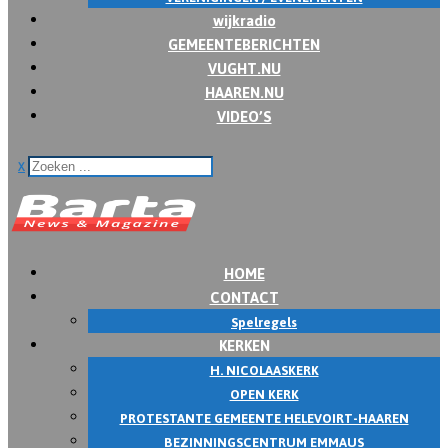
wijkradio
GEMEENTEBERICHTEN
VUGHT.NU
HAAREN.NU
VIDEO’S
x
HOME
CONTACT
Spelregels
KERKEN
H. NICOLAASKERK
OPEN KERK
PROTESTANTE GEMEENTE HELEVOIRT-HAAREN
BEZINNINGSCENTRUM EMMAUS