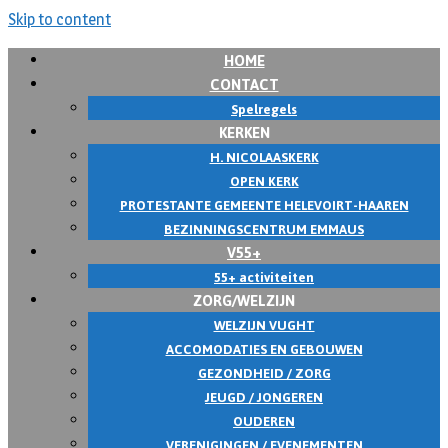
Skip to content
HOME
CONTACT
Spelregels
KERKEN
H. NICOLAASKERK
OPEN KERK
PROTESTANTE GEMEENTE HELEVOIRT-HAAREN
BEZINNINGSCENTRUM EMMAUS
V55+
55+ activiteiten
ZORG/WELZIJN
WELZIJN VUGHT
ACCOMODATIES EN GEBOUWEN
GEZONDHEID / ZORG
JEUGD / JONGEREN
OUDEREN
VERENIGINGEN / EVENEMENTEN