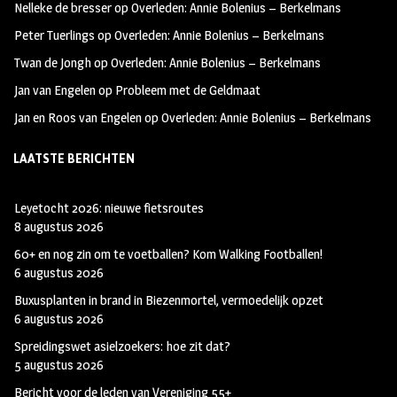
Nelleke de bresser
op
Overleden: Annie Bolenius – Berkelmans
o
a
t
Peter Tuerlings
op
Overleden: Annie Bolenius – Berkelmans
o
g
t
Twan de Jongh
op
Overleden: Annie Bolenius – Berkelmans
k
r
e
Jan van Engelen
op
Probleem met de Geldmaat
a
r
Jan en Roos van Engelen
op
Overleden: Annie Bolenius – Berkelmans
m
LAATSTE BERICHTEN
Leyetocht 2026: nieuwe fietsroutes
8 augustus 2026
60+ en nog zin om te voetballen? Kom Walking Footballen!
6 augustus 2026
Buxusplanten in brand in Biezenmortel, vermoedelijk opzet
6 augustus 2026
Spreidingswet asielzoekers: hoe zit dat?
5 augustus 2026
Bericht voor de leden van Vereniging 55+