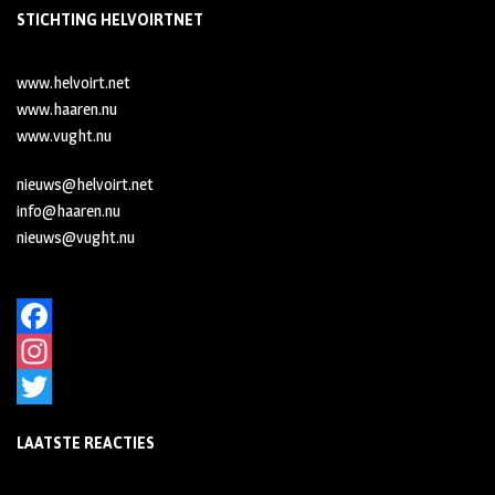
STICHTING HELVOIRTNET
www.helvoirt.net
www.haaren.nu
www.vught.nu
nieuws@helvoirt.net
info@haaren.nu
nieuws@vught.nu
F
a
I
c
n
T
LAATSTE REACTIES
e
s
w
b
t
i