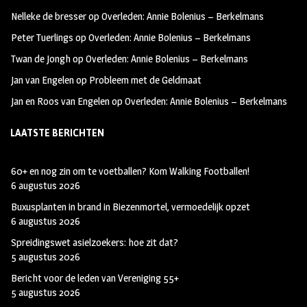
oo
ra
er
Nelleke de bresser
op
Overleden: Annie Bolenius – Berkelmans
k
m
Peter Tuerlings
op
Overleden: Annie Bolenius – Berkelmans
Twan de Jongh
op
Overleden: Annie Bolenius – Berkelmans
Jan van Engelen
op
Probleem met de Geldmaat
Jan en Roos van Engelen
op
Overleden: Annie Bolenius – Berkelmans
LAATSTE BERICHTEN
60+ en nog zin om te voetballen? Kom Walking Footballen!
6 augustus 2026
Buxusplanten in brand in Biezenmortel, vermoedelijk opzet
6 augustus 2026
Spreidingswet asielzoekers: hoe zit dat?
5 augustus 2026
Bericht voor de leden van Vereniging 55+
5 augustus 2026