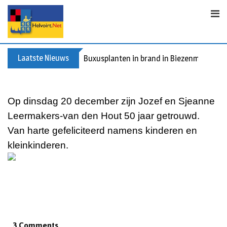
Skip
to
content
Laatste Nieuws
Buxusplanten in brand in Biezenmortel, v
Op dinsdag 20 december zijn Jozef en Sjeanne
Leermakers-van den Hout 50 jaar getrouwd.
Van harte gefeliciteerd namens kinderen en
kleinkinderen.
3 Comments