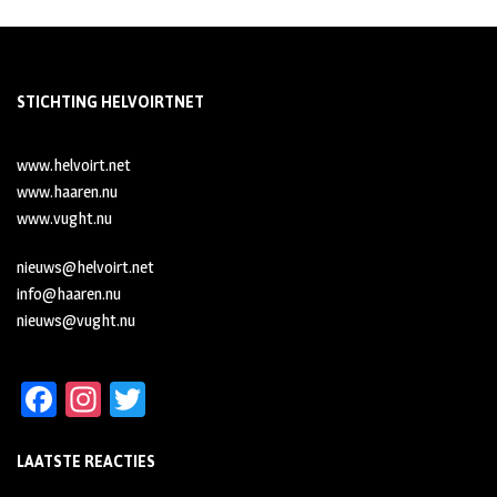
STICHTING HELVOIRTNET
www.helvoirt.net
www.haaren.nu
www.vught.nu
nieuws@helvoirt.net
info@haaren.nu
nieuws@vught.nu
Fa
In
T
ce
st
wi
LAATSTE REACTIES
b
ag
tt