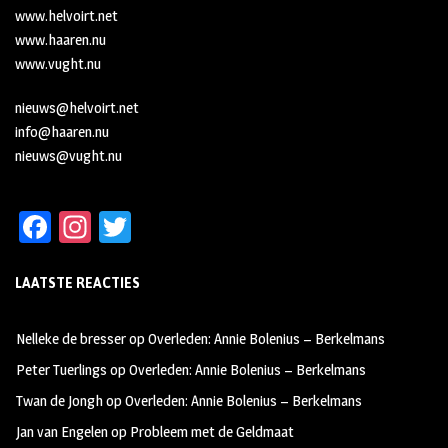
www.helvoirt.net
www.haaren.nu
www.vught.nu
nieuws@helvoirt.net
info@haaren.nu
nieuws@vught.nu
Fa
In
T
ce
st
wi
LAATSTE REACTIES
b
ag
tt
oo
ra
er
Nelleke de bresser
op
Overleden: Annie Bolenius – Berkelmans
k
m
Peter Tuerlings
op
Overleden: Annie Bolenius – Berkelmans
Twan de Jongh
op
Overleden: Annie Bolenius – Berkelmans
Jan van Engelen
op
Probleem met de Geldmaat