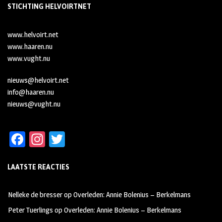
STICHTING HELVOIRTNET
www.helvoirt.net
www.haaren.nu
www.vught.nu
nieuws@helvoirt.net
info@haaren.nu
nieuws@vught.nu
Fa
In
T
ce
st
wi
LAATSTE REACTIES
b
ag
tt
oo
ra
er
Nelleke de bresser
op
Overleden: Annie Bolenius – Berkelmans
k
m
Peter Tuerlings
op
Overleden: Annie Bolenius – Berkelmans