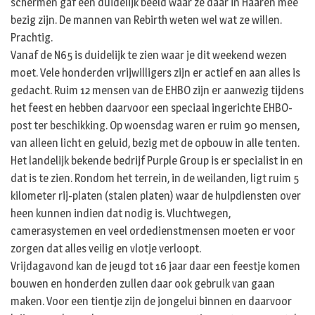
schermen gaf een duidelijk beeld waar ze daar in Haaren mee
bezig zijn. De mannen van Rebirth weten wel wat ze willen.
Prachtig.
Vanaf de N65 is duidelijk te zien waar je dit weekend wezen
moet. Vele honderden vrijwilligers zijn er actief en aan alles is
gedacht. Ruim 12 mensen van de EHBO zijn er aanwezig tijdens
het feest en hebben daarvoor een speciaal ingerichte EHBO-
post ter beschikking. Op woensdag waren er ruim 90 mensen,
van alleen licht en geluid, bezig met de opbouw in alle tenten.
Het landelijk bekende bedrijf Purple Group is er specialist in en
dat is te zien. Rondom het terrein, in de weilanden, ligt ruim 5
kilometer rij-platen (stalen platen) waar de hulpdiensten over
heen kunnen indien dat nodig is. Vluchtwegen,
camerasystemen en veel ordedienstmensen moeten er voor
zorgen dat alles veilig en vlotje verloopt.
Vrijdagavond kan de jeugd tot 16 jaar daar een feestje komen
bouwen en honderden zullen daar ook gebruik van gaan
maken. Voor een tientje zijn de jongelui binnen en daarvoor