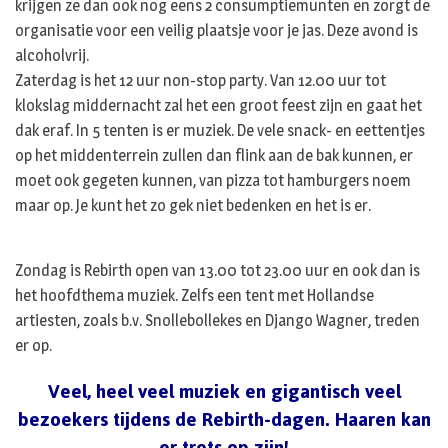
krijgen ze dan ook nog eens 2 consumptiemunten en zorgt de
organisatie voor een veilig plaatsje voor je jas. Deze avond is
alcoholvrij.
Zaterdag is het 12 uur non-stop party. Van 12.00 uur tot
klokslag middernacht zal het een groot feest zijn en gaat het
dak eraf. In 5 tenten is er muziek. De vele snack- en eettentjes
op het middenterrein zullen dan flink aan de bak kunnen, er
moet ook gegeten kunnen, van pizza tot hamburgers noem
maar op. Je kunt het zo gek niet bedenken en het is er.
Zondag is Rebirth open van 13.00 tot 23.00 uur en ook dan is
het hoofdthema muziek. Zelfs een tent met Hollandse
artiesten, zoals b.v. Snollebollekes en Django Wagner, treden
er op.
Veel, heel veel muziek en gigantisch veel
bezoekers tijdens de Rebirth-dagen. Haaren kan
er trots op zijn!