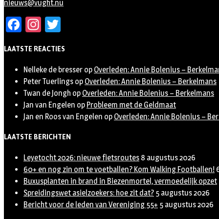
nieuws@vught.nu
Facebook
Instagram
Twitter
LAATSTE REACTIES
Nelleke de bresser
op
Overleden: Annie Bolenius – Berkelma
Peter Tuerlings
op
Overleden: Annie Bolenius – Berkelmans
Twan de Jongh
op
Overleden: Annie Bolenius – Berkelmans
Jan van Engelen
op
Probleem met de Geldmaat
Jan en Roos van Engelen
op
Overleden: Annie Bolenius – Be
LAATSTE BERICHTEN
Leyetocht 2026: nieuwe fietsroutes
8 augustus 2026
60+ en nog zin om te voetballen? Kom Walking Footballen!
Buxusplanten in brand in Biezenmortel, vermoedelijk opzet
Spreidingswet asielzoekers: hoe zit dat?
5 augustus 2026
Bericht voor de leden van Vereniging 55+
5 augustus 2026