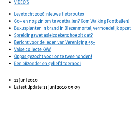
VIDEO’S
Leyetocht 2026: nieuwe fietsroutes
60+ en nog zin om te voetballen? Kom Walking Footballen!
Buxusplanten in brand in Biezenmortel, vermoedelijk opzet
Spreidingswet asielzoekers: hoe zit dat?
Bericht voor de leden van Vereniging 55+
Valse collecte KVW
Oppas gezocht voor onze twee honden!
Een bijzonder en geliefd toernooi
11 juni 2010
Latest Update: 11 juni 2010 09:09