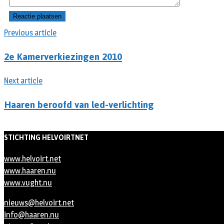
Previous article
2e Kamerverkiezingen 2010
Next article
Haaren beroofd van led-verlichting
STICHTING HELVOIRTNET
www.helvoirt.net
www.haaren.nu
www.vught.nu
nieuws@helvoirt.net
info@haaren.nu