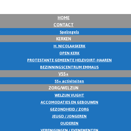
HOME
CONTACT
Spelregels
KERKEN
H. NICOLAASKERK
OPEN KERK
PROTESTANTE GEMEENTE HELEVOIRT-HAAREN
BEZINNINGSCENTRUM EMMAUS
V55+
55+ activiteiten
ZORG/WELZIJN
WELZIJN VUGHT
ACCOMODATIES EN GEBOUWEN
GEZONDHEID / ZORG
JEUGD / JONGEREN
OUDEREN
VERENIGINGEN / EVENEMENTEN