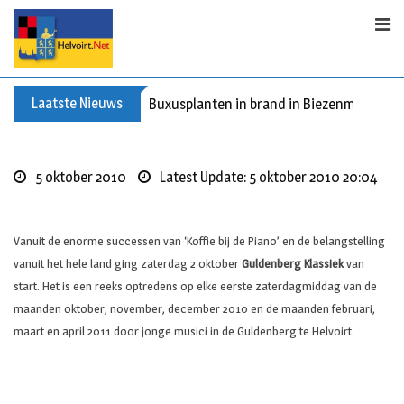
S
k
i
p
t
Laatste Nieuws
Buxusplanten in brand in Biezenmortel, v
o
c
o
5 oktober 2010
Latest Update: 5 oktober 2010 20:04
n
t
e
Vanuit de enorme successen van ‘Koffie bij de Piano’ en de belangstelling
n
vanuit het hele land ging zaterdag 2 oktober
Guldenberg Klassiek
van
t
start. Het is een reeks optredens op elke eerste zaterdagmiddag van de
maanden oktober, november, december 2010 en de maanden februari,
maart en april 2011 door jonge musici in de Guldenberg te Helvoirt.