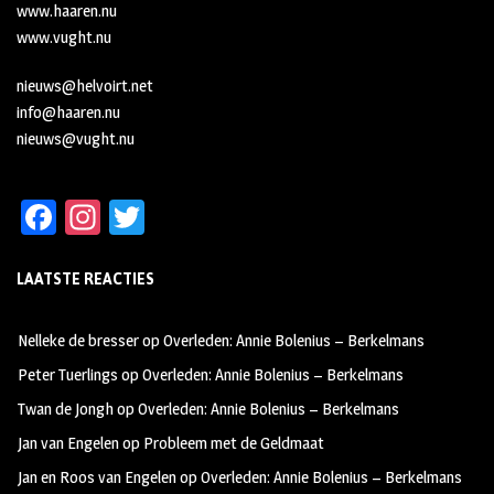
www.haaren.nu
www.vught.nu
nieuws@helvoirt.net
info@haaren.nu
nieuws@vught.nu
Fa
In
T
ce
st
wi
LAATSTE REACTIES
b
ag
tt
oo
ra
er
Nelleke de bresser
op
Overleden: Annie Bolenius – Berkelmans
k
m
Peter Tuerlings
op
Overleden: Annie Bolenius – Berkelmans
Twan de Jongh
op
Overleden: Annie Bolenius – Berkelmans
Jan van Engelen
op
Probleem met de Geldmaat
Jan en Roos van Engelen
op
Overleden: Annie Bolenius – Berkelmans