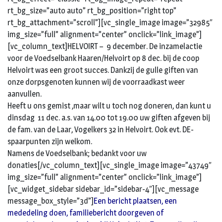
rt_bg_size=”auto auto” rt_bg_position=”right top”
rt_bg_attachment=”scroll”][vc_single_image image=”32985″
img_size=”full” alignment=”center” onclick=”link_image”]
[vc_column_text]HELVOIRT – 9 december. De inzamelactie
voor de Voedselbank Haaren/Helvoirt op 8 dec. bij de coop
Helvoirt was een groot succes. Dankzij de gulle giften van
onze dorpsgenoten kunnen wij de voorraadkast weer
aanvullen.
Heeft u ons gemist ,maar wilt u toch nog doneren, dan kunt u
dinsdag 11 dec. a.s. van 14.00 tot 19.00 uw giften afgeven bij
de fam. van de Laar, Vogelkers 32 in Helvoirt. Ook evt. DE-
spaarpunten zijn welkom.
Namens de Voedselbank; bedankt voor uw
donaties[/vc_column_text][vc_single_image image=”43749″
img_size=”full” alignment=”center” onclick=”link_image”]
[vc_widget_sidebar sidebar_id=”sidebar-4″][vc_message
message_box_style=”3d”]
Een bericht plaatsen, een
mededeling doen, familiebericht doorgeven of