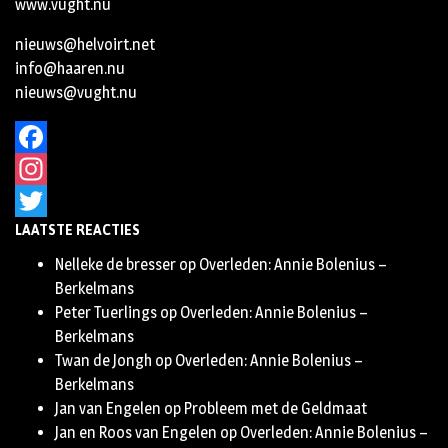
www.vught.nu
nieuws@helvoirt.net
info@haaren.nu
nieuws@vught.nu
Facebook
Instagram
LAATSTE REACTIES
Twitter
Nelleke de bresser
op
Overleden: Annie Bolenius –
Berkelmans
Peter Tuerlings
op
Overleden: Annie Bolenius –
Berkelmans
Twan de Jongh
op
Overleden: Annie Bolenius –
Berkelmans
Jan van Engelen
op
Probleem met de Geldmaat
Jan en Roos van Engelen
op
Overleden: Annie Bolenius –