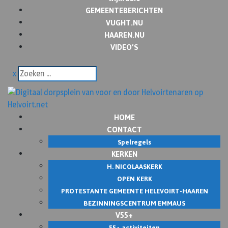
GEMEENTEBERICHTEN
VUGHT.NU
HAAREN.NU
VIDEO’S
x
HOME
CONTACT
Spelregels
KERKEN
H. NICOLAASKERK
OPEN KERK
PROTESTANTE GEMEENTE HELEVOIRT-HAAREN
BEZINNINGSCENTRUM EMMAUS
V55+
55+ activiteiten