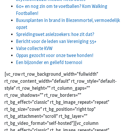
60+ en nog zin om te voetballen? Kom Walking
Footballen!
Buxusplanten in brand in Biezenmortel, vermoedelijk
opzet
Spreidingswet asielzoekers: hoe zit dat?
Bericht voor de leden van Vereniging 55+
Valse collecte KVW
Oppas gezocht voor onze twee honden!
Een bijzonder en geliefd toernooi
[vc_row rt_row_background_width=”fullwidth”
rt_row_content_width=”default” rt_row_style=”default-
style” rt_row_height=”” rt_column_gaps=””
rt_row_shadows=”” rt_row_borders=””
rt_bg_effect=”classic” rt_bg_image_repeat=”repeat”
rt_bg_size=”cover” rt_bg_position=”right top”
rt_bg_attachment=”scroll” rt_bg_layer=””
rt_bg_video_format=”self-hosted”][vc_column
rt_bg_effect=”classic” rt_bg_image_repeat=”repeat”