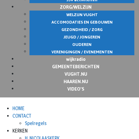
ZORG/WELZIJN
WELZIJN VUGHT
ACCOMODATIES EN GEBOUWEN
GEZONDHEID / ZORG
JEUGD / JONGEREN
OUDEREN
VERENIGINGEN / EVENEMENTEN
wijkradio
GEMEENTEBERICHTEN
VUGHT.NU
HAAREN.NU
VIDEO’S
HOME
CONTACT
Spelregels
KERKEN
H. NICOLAASKERK