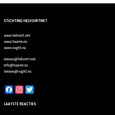
STICHTING HELVOIRTNET
www.helvoirt.net
www.haaren.nu
www.vught.nu
nieuws@helvoirt.net
info@haaren.nu
nieuws@vught.nu
Fa
In
T
ce
st
wi
LAATSTE REACTIES
b
ag
tt
oo
ra
er