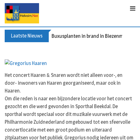
S
k
i
p
t
Laatste Nieuws
Buxusplanten in brand in Biezenmortel, v
o
c
o
n
t
Het concert Haaren & Snaren wordt niet alleen voor-, en
e
door- inwoners van Haaren georganiseerd, maar ook in
n
Haaren.
t
Om die reden is naar een bijzondere locatie voor het concert
gezocht en die werd gevonden in Sporthal Beekdal. De
sporthal wordt speciaal voor dit muzikale vuurwerk met de
Philharmonie Zuidnederland omgebouwd tot een sfeervolle
concertlocatie met een groot podium en uiteraard
zitplaatsen voor het publiek. Gregorius nodig iedereen uit om