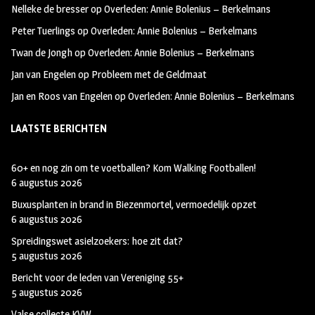
Nelleke de bresser
op
Overleden: Annie Bolenius – Berkelmans
k
m
Peter Tuerlings
op
Overleden: Annie Bolenius – Berkelmans
Twan de Jongh
op
Overleden: Annie Bolenius – Berkelmans
Jan van Engelen
op
Probleem met de Geldmaat
Jan en Roos van Engelen
op
Overleden: Annie Bolenius – Berkelmans
LAATSTE BERICHTEN
60+ en nog zin om te voetballen? Kom Walking Footballen!
6 augustus 2026
Buxusplanten in brand in Biezenmortel, vermoedelijk opzet
6 augustus 2026
Spreidingswet asielzoekers: hoe zit dat?
5 augustus 2026
Bericht voor de leden van Vereniging 55+
5 augustus 2026
Valse collecte KVW