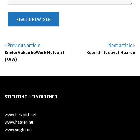
Previous article
Next article
KinderVakantieWerk Helvoirt
Rebirth-festival Haaren
(KVW)
STICHTING HELVOIRTNET
www.helvoirt.net
www.haaren.nu
www.vught.nu