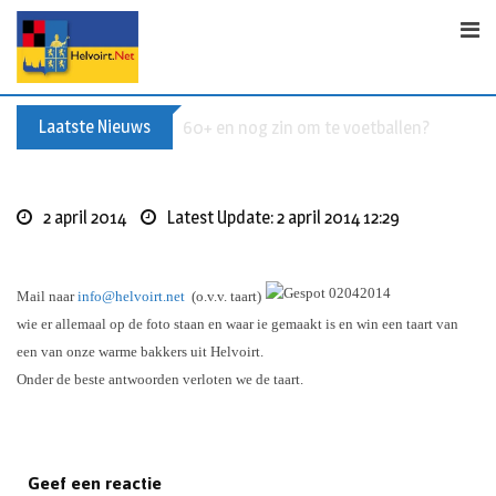
S
k
i
p
t
Laatste Nieuws
Buxusplanten in brand in Biezenmortel, v
o
c
o
2 april 2014
Latest Update: 2 april 2014 12:29
n
t
e
Mail naar
info@helvoirt.net
(o.v.v. taart)
n
wie er allemaal op de foto staan en waar ie gemaakt is en win een taart van
t
een van onze warme bakkers uit Helvoirt.
Onder de beste antwoorden verloten we de taart.
Geef een reactie