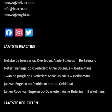
nieuws@helvoirt.net
info@haaren.nu
nieuws@vught.nu
Fa
In
T
ce
st
wi
LAATSTE REACTIES
b
ag
tt
oo
ra
er
Nelleke de bresser
op
Overleden: Annie Bolenius – Berkelmans
k
m
Peter Tuerlings
op
Overleden: Annie Bolenius – Berkelmans
Twan de Jongh
op
Overleden: Annie Bolenius – Berkelmans
Jan van Engelen
op
Probleem met de Geldmaat
Jan en Roos van Engelen
op
Overleden: Annie Bolenius – Berkelmans
LAATSTE BERICHTEN