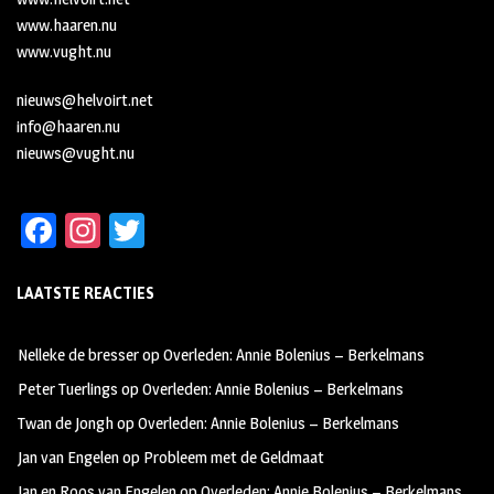
www.haaren.nu
www.vught.nu
nieuws@helvoirt.net
info@haaren.nu
nieuws@vught.nu
Fa
In
T
ce
st
wi
LAATSTE REACTIES
b
ag
tt
oo
ra
er
Nelleke de bresser
op
Overleden: Annie Bolenius – Berkelmans
k
m
Peter Tuerlings
op
Overleden: Annie Bolenius – Berkelmans
Twan de Jongh
op
Overleden: Annie Bolenius – Berkelmans
Jan van Engelen
op
Probleem met de Geldmaat
Jan en Roos van Engelen
op
Overleden: Annie Bolenius – Berkelmans