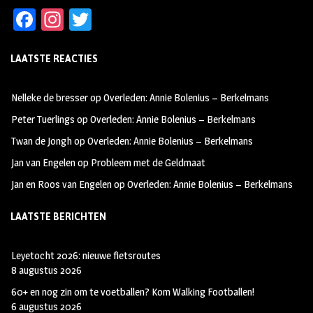
Fa
In
T
ce
st
wi
LAATSTE REACTIES
b
ag
tt
oo
ra
er
Nelleke de bresser
op
Overleden: Annie Bolenius – Berkelmans
k
m
Peter Tuerlings
op
Overleden: Annie Bolenius – Berkelmans
Twan de Jongh
op
Overleden: Annie Bolenius – Berkelmans
Jan van Engelen
op
Probleem met de Geldmaat
Jan en Roos van Engelen
op
Overleden: Annie Bolenius – Berkelmans
LAATSTE BERICHTEN
Leyetocht 2026: nieuwe fietsroutes
8 augustus 2026
60+ en nog zin om te voetballen? Kom Walking Footballen!
6 augustus 2026