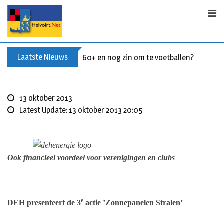
S
k
i
p
t
Laatste Nieuws
60+ en nog zin om te voetballen? Kom Wal
o
c
o
13 oktober 2013
n
Latest Update: 13 oktober 2013 20:05
t
e
n
t
Ook financieel voordeel voor verenigingen en clubs
e
DEH presenteert de 3
actie ’Zonnepanelen Stralen’