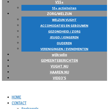
V55+
55+ activiteiten
ZORG/WELZIJN
WELZIJN VUGHT
ACCOMODATIES EN GEBOUWEN
GEZONDHEID / ZORG
JEUGD / JONGEREN
OUDEREN
VERENIGINGEN / EVENEMENTEN
wijkradio
GEMEENTEBERICHTEN
VUGHT.NU
HAAREN.NU
VIDEO’S
HOME
CONTACT
Spelregels