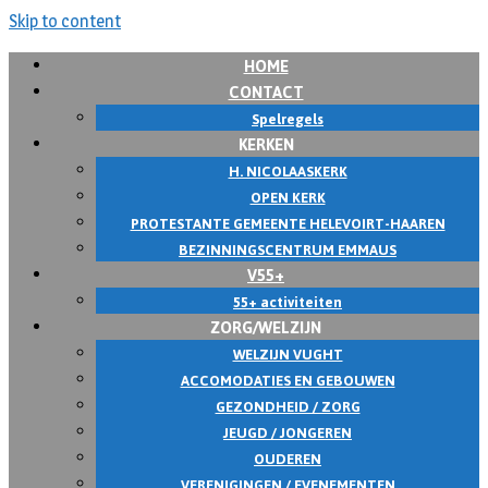
Skip to content
HOME
CONTACT
Spelregels
KERKEN
H. NICOLAASKERK
OPEN KERK
PROTESTANTE GEMEENTE HELEVOIRT-HAAREN
BEZINNINGSCENTRUM EMMAUS
V55+
55+ activiteiten
ZORG/WELZIJN
WELZIJN VUGHT
ACCOMODATIES EN GEBOUWEN
GEZONDHEID / ZORG
JEUGD / JONGEREN
OUDEREN
VERENIGINGEN / EVENEMENTEN