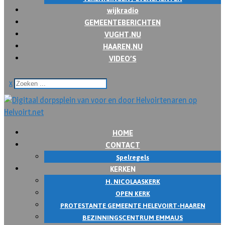
wijkradio
GEMEENTEBERICHTEN
VUGHT.NU
HAAREN.NU
VIDEO’S
x
HOME
CONTACT
Spelregels
KERKEN
H. NICOLAASKERK
OPEN KERK
PROTESTANTE GEMEENTE HELEVOIRT-HAAREN
BEZINNINGSCENTRUM EMMAUS