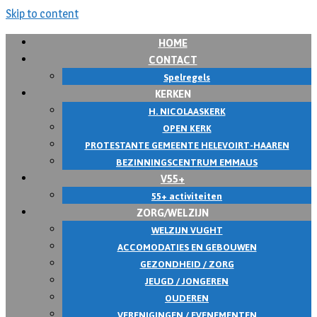
Skip to content
HOME
CONTACT
Spelregels
KERKEN
H. NICOLAASKERK
OPEN KERK
PROTESTANTE GEMEENTE HELEVOIRT-HAAREN
BEZINNINGSCENTRUM EMMAUS
V55+
55+ activiteiten
ZORG/WELZIJN
WELZIJN VUGHT
ACCOMODATIES EN GEBOUWEN
GEZONDHEID / ZORG
JEUGD / JONGEREN
OUDEREN
VERENIGINGEN / EVENEMENTEN