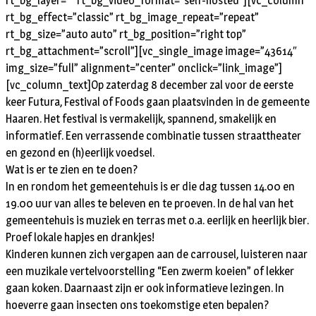
rt_bg_layer=”” rt_bg_video_format=”self-hosted”][vc_column
rt_bg_effect=”classic” rt_bg_image_repeat=”repeat”
rt_bg_size=”auto auto” rt_bg_position=”right top”
rt_bg_attachment=”scroll”][vc_single_image image=”43614″
img_size=”full” alignment=”center” onclick=”link_image”]
[vc_column_text]Op zaterdag 8 december zal voor de eerste
keer Futura, Festival of Foods gaan plaatsvinden in de gemeente
Haaren. Het festival is vermakelijk, spannend, smakelijk en
informatief. Een verrassende combinatie tussen straattheater
en gezond en (h)eerlijk voedsel.
Wat is er te zien en te doen?
In en rondom het gemeentehuis is er die dag tussen 14.00 en
19.00 uur van alles te beleven en te proeven. In de hal van het
gemeentehuis is muziek en terras met o.a. eerlijk en heerlijk bier.
Proef lokale hapjes en drankjes!
Kinderen kunnen zich vergapen aan de carrousel, luisteren naar
een muzikale vertelvoorstelling “Een zwerm koeien” of lekker
gaan koken. Daarnaast zijn er ook informatieve lezingen. In
hoeverre gaan insecten ons toekomstige eten bepalen?