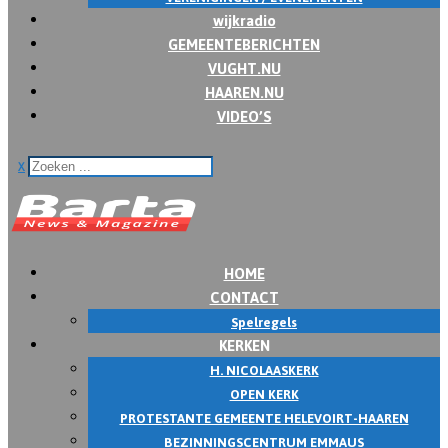
wijkradio
GEMEENTEBERICHTEN
VUGHT.NU
HAAREN.NU
VIDEO’S
x
HOME
CONTACT
Spelregels
KERKEN
H. NICOLAASKERK
OPEN KERK
PROTESTANTE GEMEENTE HELEVOIRT-HAAREN
BEZINNINGSCENTRUM EMMAUS