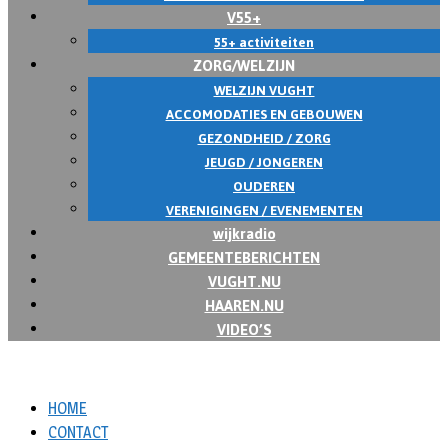
V55+
55+ activiteiten
ZORG/WELZIJN
WELZIJN VUGHT
ACCOMODATIES EN GEBOUWEN
GEZONDHEID / ZORG
JEUGD / JONGEREN
OUDEREN
VERENIGINGEN / EVENEMENTEN
wijkradio
GEMEENTEBERICHTEN
VUGHT.NU
HAAREN.NU
VIDEO’S
HOME
CONTACT