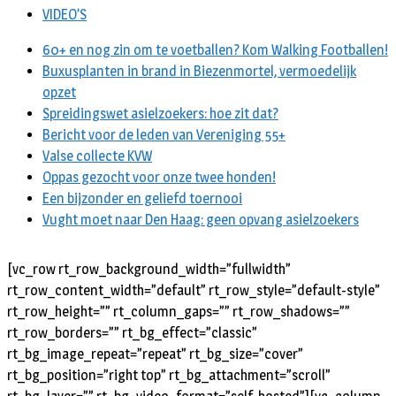
VIDEO’S
60+ en nog zin om te voetballen? Kom Walking Footballen!
Buxusplanten in brand in Biezenmortel, vermoedelijk
opzet
Spreidingswet asielzoekers: hoe zit dat?
Bericht voor de leden van Vereniging 55+
Valse collecte KVW
Oppas gezocht voor onze twee honden!
Een bijzonder en geliefd toernooi
Vught moet naar Den Haag: geen opvang asielzoekers
[vc_row rt_row_background_width=”fullwidth”
rt_row_content_width=”default” rt_row_style=”default-style”
rt_row_height=”” rt_column_gaps=”” rt_row_shadows=””
rt_row_borders=”” rt_bg_effect=”classic”
rt_bg_image_repeat=”repeat” rt_bg_size=”cover”
rt_bg_position=”right top” rt_bg_attachment=”scroll”