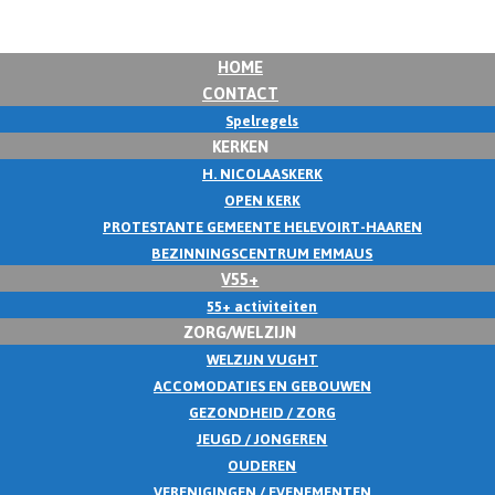
HOME
CONTACT
Spelregels
KERKEN
H. NICOLAASKERK
OPEN KERK
PROTESTANTE GEMEENTE HELEVOIRT-HAAREN
BEZINNINGSCENTRUM EMMAUS
V55+
55+ activiteiten
ZORG/WELZIJN
WELZIJN VUGHT
ACCOMODATIES EN GEBOUWEN
GEZONDHEID / ZORG
JEUGD / JONGEREN
OUDEREN
VERENIGINGEN / EVENEMENTEN