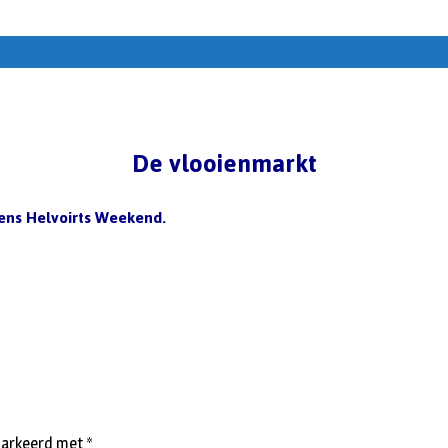
De vlooienmarkt
jdens Helvoirts Weekend.
emarkeerd met
*