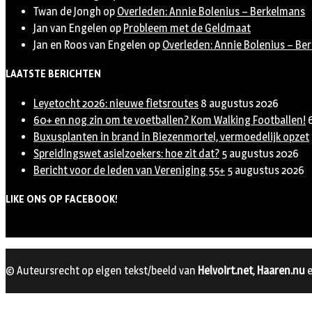
Twan de Jongh
op
Overleden: Annie Bolenius – Berkelmans
Jan van Engelen
op
Probleem met de Geldmaat
Jan en Roos van Engelen
op
Overleden: Annie Bolenius – Be
LAATSTE BERICHTEN
Leyetocht 2026: nieuwe fietsroutes
8 augustus 2026
60+ en nog zin om te voetballen? Kom Walking Footballen!
Buxusplanten in brand in Biezenmortel, vermoedelijk opzet
Spreidingswet asielzoekers: hoe zit dat?
5 augustus 2026
Bericht voor de leden van Vereniging 55+
5 augustus 2026
LIKE ONS OP FACEBOOK!
© Auteursrecht op eigen tekst/beeld van
Helvoirt.net
,
Haaren.nu