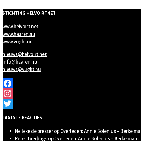
STICHTING HELVOIRTNET
www.helvoirt.net
www.haaren.nu
www.vught.nu
nieuws@helvoirt.net
info@haaren.nu
nieuws@vught.nu
Facebook
Instagram
Twitter
LAATSTE REACTIES
Nelleke de bresser
op
Overleden: Annie Bolenius – Berkelma
Peter Tuerlings
op
Overleden: Annie Bolenius – Berkelmans