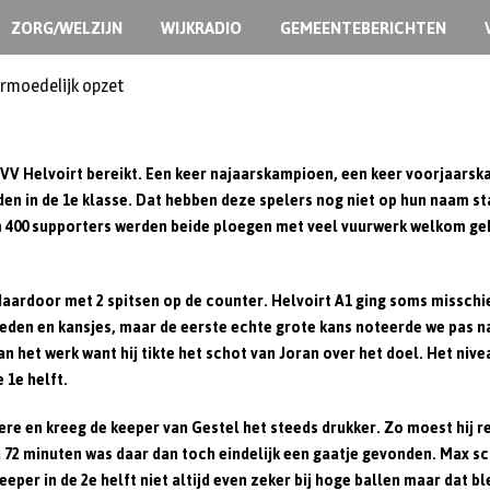
ZORG/WELZIJN
WIJKRADIO
GEMEENTEBERICHTEN
ij VV Helvoirt bereikt. Een keer najaarskampioen, een keer voorjaars
en in de 1e klasse. Dat hebben deze spelers nog niet op hun naam s
uim 400 supporters werden beide ploegen met veel vuurwerk welkom ge
daardoor met 2 spitsen op de counter. Helvoirt A1 ging soms misschi
heden en kansjes, maar de eerste echte grote kans noteerde we pas 
n het werk want hij tikte het schot van Joran over het doel. Het nivea
 1e helft.
ere en kreeg de keeper van Gestel het steeds drukker. Zo moest hij re
a 72 minuten was daar dan toch eindelijk een gaatje gevonden. Max sch
eper in de 2e helft niet altijd even zeker bij hoge ballen maar dat b