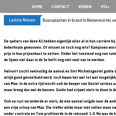
S
HOME
CONTACT
KERKEN
V55+
k
i
Laatste Nieuws
Spreidingswet asielzoekers: hoe zit dat?
p
t
o
c
De spelers van deze A1 hebben eigenlijk alles al in hun carrière b
o
bekerfinale gewonnen. Of missen ze toch nog iets? Kampioen word
n
prijs in hun prijzenkast te zetten. Onder het toeziend oog van r
t
de lijnen viel daar in de 1e helft nog niet veel van te merken.
e
Helvoirt zocht veelvuldig de aanval en Sint Michielsgestel gokte 
n
altijd goed gevoetbald werd, toch kwam het wel tot wat mogelijk
t
van Max. In de extra tijd mocht ook de keeper van Gestel serieus aa
maar kreeg dus wel de kansen. Guido had vrijwel niets te doen in de
Ook na rust veranderde er niets, de ene aanval volgde naar de and
een vrije schop van Max. Die treffer wilde maar niet vallen maar n
onder controle en Tom profiteerde in de rebound: 1-0. Nu was de ke