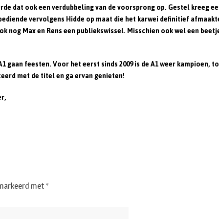
everde dat ook een verdubbeling van de voorsprong op. Gestel kreeg
bediende vervolgens Hidde op maat die het karwei definitief afmaakt
n ook nog Max en Rens een publiekswissel. Misschien ook wel een bee
A1 gaan feesten. Voor het eerst sinds 2009 is de A1 weer kampioen, toe
eerd met de titel en ga ervan genieten!
r,
gemarkeerd met
*