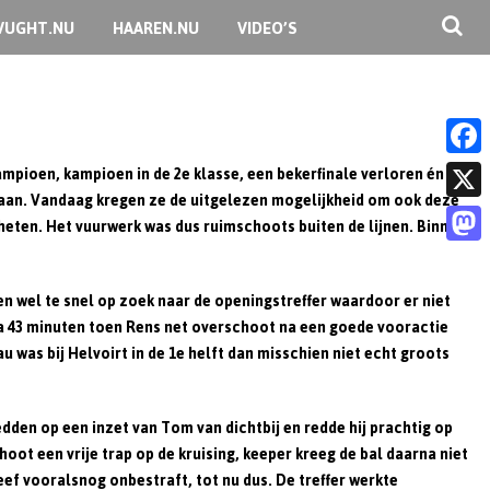
VUGHT.NU
HAAREN.NU
VIDEO’S
kampioen, kampioen in de 2e klasse, een bekerfinale verloren én een
F
taan. Vandaag kregen ze de uitgelezen mogelijkheid om ook deze
a
X
heten. Het vuurwerk was dus ruimschoots buiten de lijnen. Binnen
c
M
e
a
en wel te snel op zoek naar de openingstreffer waardoor er niet
b
na 43 minuten toen Rens net overschoot na een goede vooractie
s
o
u was bij Helvoirt in de 1e helft dan misschien niet echt groots
t
o
o
k
dden op een inzet van Tom van dichtbij en redde hij prachtig op
d
oot een vrije trap op de kruising, keeper kreeg de bal daarna niet
o
leef vooralsnog onbestraft, tot nu dus. De treffer werkte