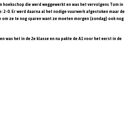
 een hoekschop die werd weggewerkt en was het vervolgens Tom in
n
e: 2-0. Er werd daarna al het nodige vuurwerk afgestoken maar de
tje om ze te nog sparen want ze moeten morgen (zondag) ook nog
n was het in de 2e klasse en nu pakte de A1 voor het eerst in de