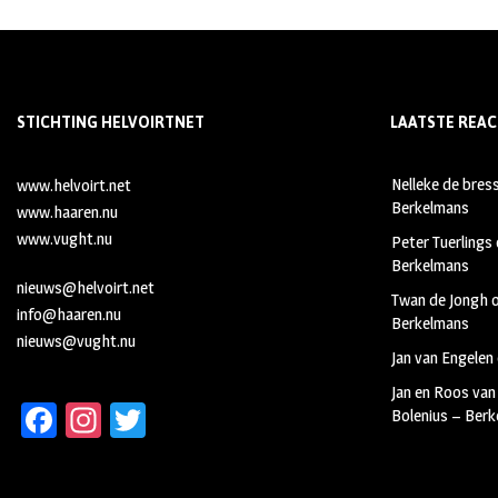
STICHTING HELVOIRTNET
LAATSTE REAC
Nelleke de bres
www.helvoirt.net
Berkelmans
www.haaren.nu
www.vught.nu
Peter Tuerlings
Berkelmans
nieuws@helvoirt.net
Twan de Jongh
info@haaren.nu
Berkelmans
nieuws@vught.nu
Jan van Engelen
Jan en Roos van
Fa
In
T
Bolenius – Ber
ce
st
wi
b
ag
tt