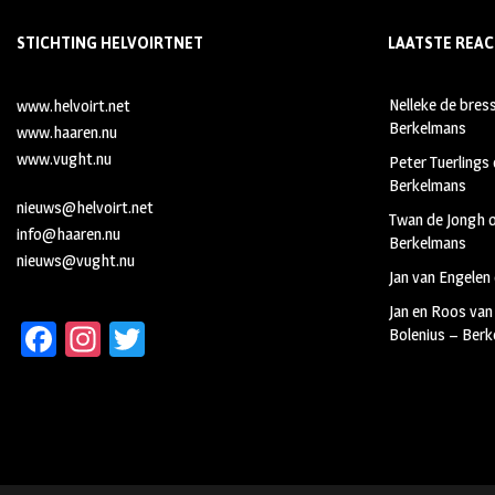
STICHTING HELVOIRTNET
LAATSTE REAC
Nelleke de bres
www.helvoirt.net
Berkelmans
www.haaren.nu
www.vught.nu
Peter Tuerlings
Berkelmans
nieuws@helvoirt.net
Twan de Jongh
info@haaren.nu
Berkelmans
nieuws@vught.nu
Jan van Engelen
Jan en Roos van
Fa
In
T
Bolenius – Ber
ce
st
wi
b
ag
tt
oo
ra
er
k
m