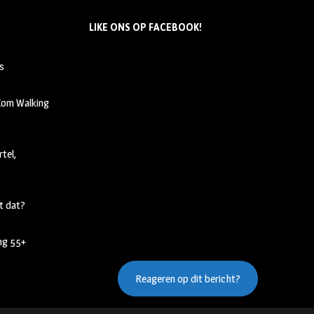
LIKE ONS OP FACEBOOK!
s
 Kom Walking
tel,
t dat?
ing 55+
Reageren op dit bericht?