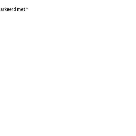
emarkeerd met
*