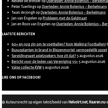
Nelleke de bresser
op
Overleden: Annie Bolenius – Berkelma
Peter Tuerlings
op
Overleden: Annie Bolenius – Berkelmans
Twan de Jongh
op
Overleden: Annie Bolenius – Berkelmans
Jan van Engelen
op
Probleem met de Geldmaat
Jan en Roos van Engelen
op
Overleden: Annie Bolenius – Be
LAATSTE BERICHTEN
60+ en nog zin om te voetballen? Kom Walking Footballen!
Buxusplanten in brand in Biezenmortel, vermoedelijk opzet
Spreidingswet asielzoekers: hoe zit dat?
5 augustus 2026
Bericht voor de leden van Vereniging 55+
5 augustus 2026
Valse collecte KVW
5 augustus 2026
LIKE ONS OP FACEBOOK!
© Auteursrecht op eigen tekst/beeld van
Helvoirt.net
,
Haaren.nu