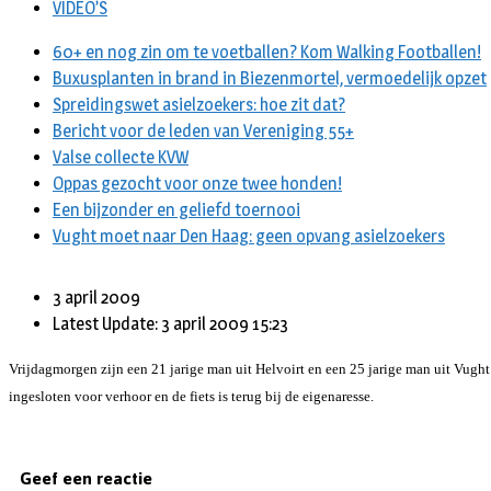
VIDEO’S
60+ en nog zin om te voetballen? Kom Walking Footballen!
Buxusplanten in brand in Biezenmortel, vermoedelijk opzet
Spreidingswet asielzoekers: hoe zit dat?
Bericht voor de leden van Vereniging 55+
Valse collecte KVW
Oppas gezocht voor onze twee honden!
Een bijzonder en geliefd toernooi
Vught moet naar Den Haag: geen opvang asielzoekers
3 april 2009
Latest Update: 3 april 2009 15:23
Vrijdagmorgen zijn een 21 jarige man uit Helvoirt en een 25 jarige man uit Vught
ingesloten voor verhoor en de fiets is terug bij de eigenaresse.
Geef een reactie