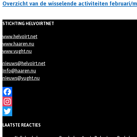
Overzicht van de wisselende activiteiten februari/
STICHTING HELVOIRTNET
www.helvoirt.net
www.haaren.nu
www.vught.nu
nieuws@helvoirt.net
info@haaren.nu
nieuws@vught.nu
Facebook
Instagram
Twitter
LAATSTE REACTIES