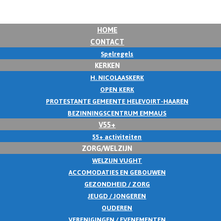
HOME
CONTACT
Spelregels
KERKEN
H. NICOLAASKERK
OPEN KERK
PROTESTANTE GEMEENTE HELEVOIRT-HAAREN
BEZINNINGSCENTRUM EMMAUS
V55+
55+ activiteiten
ZORG/WELZIJN
WELZIJN VUGHT
ACCOMODATIES EN GEBOUWEN
GEZONDHEID / ZORG
JEUGD / JONGEREN
OUDEREN
VERENIGINGEN / EVENEMENTEN