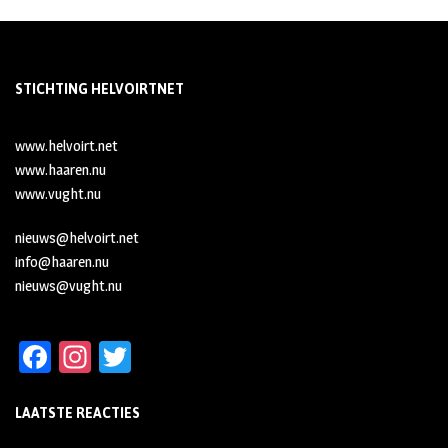
STICHTING HELVOIRTNET
www.helvoirt.net
www.haaren.nu
www.vught.nu
nieuws@helvoirt.net
info@haaren.nu
nieuws@vught.nu
Fa
In
T
ce
st
wi
LAATSTE REACTIES
b
ag
tt