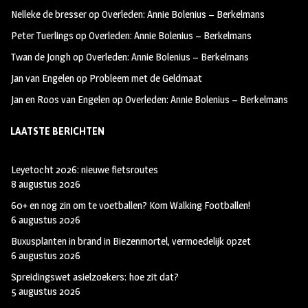
oo
ra
er
Nelleke de bresser
op
Overleden: Annie Bolenius – Berkelmans
k
m
Peter Tuerlings
op
Overleden: Annie Bolenius – Berkelmans
Twan de Jongh
op
Overleden: Annie Bolenius – Berkelmans
Jan van Engelen
op
Probleem met de Geldmaat
Jan en Roos van Engelen
op
Overleden: Annie Bolenius – Berkelmans
LAATSTE BERICHTEN
Leyetocht 2026: nieuwe fietsroutes
8 augustus 2026
60+ en nog zin om te voetballen? Kom Walking Footballen!
6 augustus 2026
Buxusplanten in brand in Biezenmortel, vermoedelijk opzet
6 augustus 2026
Spreidingswet asielzoekers: hoe zit dat?
5 augustus 2026