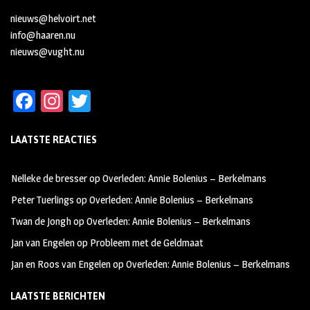
nieuws@helvoirt.net
info@haaren.nu
nieuws@vught.nu
Fa
In
T
ce
st
wi
LAATSTE REACTIES
b
ag
tt
oo
ra
er
Nelleke de bresser
op
Overleden: Annie Bolenius – Berkelmans
k
m
Peter Tuerlings
op
Overleden: Annie Bolenius – Berkelmans
Twan de Jongh
op
Overleden: Annie Bolenius – Berkelmans
Jan van Engelen
op
Probleem met de Geldmaat
Jan en Roos van Engelen
op
Overleden: Annie Bolenius – Berkelmans
LAATSTE BERICHTEN