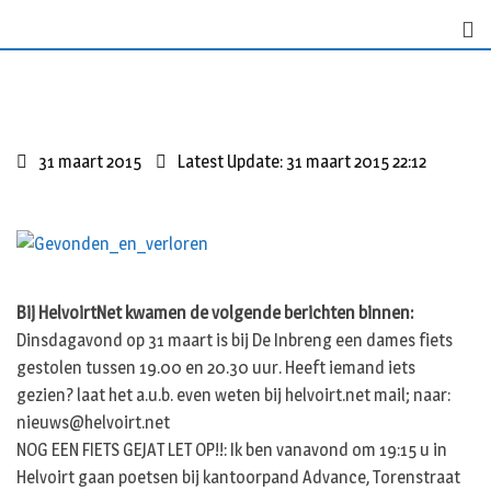
S
k
i
p
t
o
31 maart 2015
Latest Update: 31 maart 2015 22:12
c
o
n
t
e
n
Bij HelvoirtNet kwamen de volgende berichten binnen:
t
Dinsdagavond op 31 maart is bij De Inbreng een dames fiets
gestolen tussen 19.00 en 20.30 uur. Heeft iemand iets
gezien? laat het a.u.b. even weten bij helvoirt.net mail; naar:
nieuws@helvoirt.net
NOG EEN FIETS GEJAT LET OP!!: Ik ben vanavond om 19:15 u in
Helvoirt gaan poetsen bij kantoorpand Advance, Torenstraat