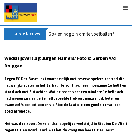
S
k
i
p
t
Laatste Nieuws
60+ en nog zin om te voetballen? Kom Wal
o
c
o
Wedstrijdverslag: Jurgen Hamers/ Foto’s: Gerben v/d
n
Bruggen
t
e
T
egen FC Den Bosch, dat voornamelijk met reserve spelers aantrad die
n
nauwelijks spelen in het 1e, had Helvoirt toch een moeizame 1e helft en
t
stond ook met 3-0 achter. Wat de reden voor een mindere 1e helft ook
had mogen zijn, in de 2e helft speelde Helvoirt aanzienlijk beter en
kwam zelfs ook tot scoren via Rico de Laat die een goede aanval ook
goed afrondde.
Het was dan zover. De vriendschappelijke wedstrijd in Stadion De Vliert
tegen FC Den Bosch. Toch was het de vraag van hoe FC Den Bosch