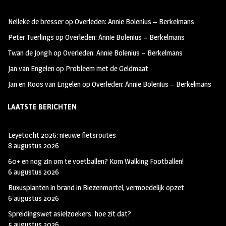
oo
ra
er
Nelleke de bresser
op
Overleden: Annie Bolenius – Berkelmans
k
m
Peter Tuerlings
op
Overleden: Annie Bolenius – Berkelmans
Twan de Jongh
op
Overleden: Annie Bolenius – Berkelmans
Jan van Engelen
op
Probleem met de Geldmaat
Jan en Roos van Engelen
op
Overleden: Annie Bolenius – Berkelmans
LAATSTE BERICHTEN
Leyetocht 2026: nieuwe fietsroutes
8 augustus 2026
60+ en nog zin om te voetballen? Kom Walking Footballen!
6 augustus 2026
Buxusplanten in brand in Biezenmortel, vermoedelijk opzet
6 augustus 2026
Spreidingswet asielzoekers: hoe zit dat?
5 augustus 2026