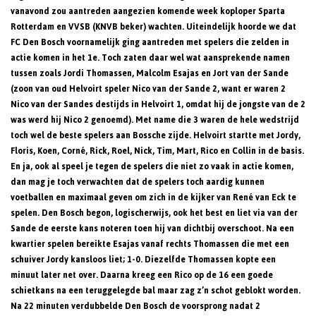
vanavond zou aantreden aangezien komende week koploper Sparta
Rotterdam en VVSB (KNVB beker) wachten. Uiteindelijk hoorde we dat
FC Den Bosch voornamelijk ging aantreden met spelers die zelden in
actie komen in het 1e. Toch zaten daar wel wat aansprekende namen
tussen zoals Jordi Thomassen, Malcolm Esajas en Jort van der Sande
(zoon van oud Helvoirt speler Nico van der Sande 2, want er waren 2
Nico van der Sandes destijds in Helvoirt 1, omdat hij de jongste van de 2
was werd hij Nico 2 genoemd). Met name die 3 waren de hele wedstrijd
toch wel de beste spelers aan Bossche zijde. Helvoirt startte met Jordy,
Floris, Koen, Corné, Rick, Roel, Nick, Tim, Mart, Rico en Collin in de basis.
En ja, ook al speel je tegen de spelers die niet zo vaak in actie komen,
dan mag je toch verwachten dat de spelers toch aardig kunnen
voetballen en maximaal geven om zich in de kijker van René van Eck te
spelen. Den Bosch begon, logischerwijs, ook het best en liet via van der
Sande de eerste kans noteren toen hij van dichtbij overschoot. Na een
kwartier spelen bereikte Esajas vanaf rechts Thomassen die met een
schuiver Jordy kansloos liet; 1-0. Diezelfde Thomassen kopte een
minuut later net over. Daarna kreeg een Rico op de 16 een goede
schietkans na een teruggelegde bal maar zag z’n schot geblokt worden.
Na 22 minuten verdubbelde Den Bosch de voorsprong nadat 2