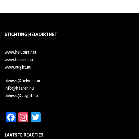
STICHTING HELVOIRTNET
www.helvoirt.net
www.haaren.nu
www.vught.nu
nieuws@helvoirt.net
info@haaren.nu
nieuws@vught.nu
Fa
In
T
ce
st
wi
LAATSTE REACTIES
b
ag
tt