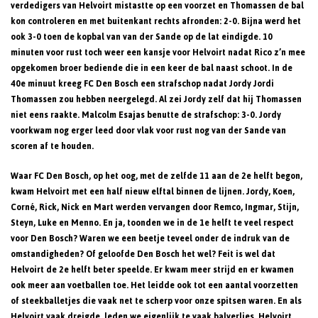
verdedigers van Helvoirt mistastte op een voorzet en Thomassen de bal
kon controleren en met buitenkant rechts afronden: 2-0. Bijna werd het
ook 3-0 toen de kopbal van van der Sande op de lat eindigde. 10
minuten voor rust toch weer een kansje voor Helvoirt nadat Rico z’n mee
opgekomen broer bediende die in een keer de bal naast schoot. In de
40e minuut kreeg FC Den Bosch een strafschop nadat Jordy Jordi
Thomassen zou hebben neergelegd. Al zei Jordy zelf dat hij Thomassen
niet eens raakte. Malcolm Esajas benutte de strafschop: 3-0. Jordy
voorkwam nog erger leed door vlak voor rust nog van der Sande van
scoren af te houden.
Waar FC Den Bosch, op het oog, met de zelfde 11 aan de 2e helft begon,
kwam Helvoirt met een half nieuw elftal binnen de lijnen. Jordy, Koen,
Corné, Rick, Nick en Mart werden vervangen door Remco, Ingmar, Stijn,
Steyn, Luke en Menno. En ja, toonden we in de 1e helft te veel respect
voor Den Bosch? Waren we een beetje teveel onder de indruk van de
omstandigheden? Of geloofde Den Bosch het wel? Feit is wel dat
Helvoirt de 2e helft beter speelde. Er kwam meer strijd en er kwamen
ook meer aan voetballen toe. Het leidde ook tot een aantal voorzetten
of steekballetjes die vaak net te scherp voor onze spitsen waren. En als
Helvoirt vaak dreigde, leden we eigenlijk te vaak balverlies. Helvoirt