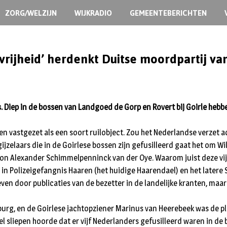
ZORG/WELZIJN
WIJKRADIO
GEMEENTEBERICHTEN
vrijheid’ herdenkt Duitse moordpartij va
. Diep in de bossen van Landgoed de Gorp en Rovert bij Goirle hebb
aren vastgezet als een soort ruilobject. Zou het Nederlandse verze
gijzelaars die in de Goirlese bossen zijn gefusilleerd gaat het om W
ron Alexander Schimmelpenninck van der Oye. Waarom juist deze vijf
 in Polizeigefangnis Haaren (het huidige Haarendael) en het latere 
geven door publicaties van de bezetter in de landelijke kranten, m
ilburg, en de Goirlese jachtopziener Marinus van Heerebeek was de pl
l sliepen hoorde dat er vijf Nederlanders gefusilleerd waren in de 