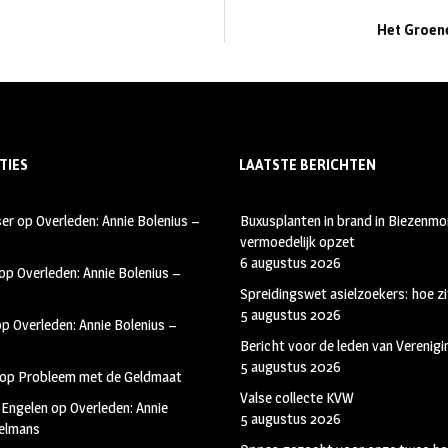
Het Groene
TIES
LAATSTE BERICHTEN
ser
op
Overleden: Annie Bolenius –
Buxusplanten in brand in Biezenmor
vermoedelijk opzet
6 augustus 2026
op
Overleden: Annie Bolenius –
Spreidingswet asielzoekers: hoe zi
5 augustus 2026
op
Overleden: Annie Bolenius –
Bericht voor de leden van Verenig
5 augustus 2026
op
Probleem met de Geldmaat
Valse collecte KVW
 Engelen
op
Overleden: Annie
5 augustus 2026
kelmans