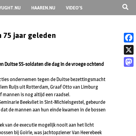
VUGHT.NU
HAAREN.NU
VIDEO’S
n 75 jaar geleden
F
a
X
en Duitse SS-soldaten die dag in de vroege ochtend
c
M
e
t acties ondernemen tegen de Duitse bezettingsmacht
a
b
illem Ruijs uit Rotterdam, Graaf Otto van Limburg
s
 mannen is nog altijd een raadsel.
o
t
Seminarie Beekvliet in Sint-Michielsgestel, gebeurde
o
aar dat de mannen aan hun einde kwamen in de bossen
o
k
d
ek van de executie mogelijk nooit aan het licht
o
bossen bij Goirle, was jachtopziener Van Heerebeek