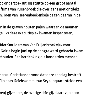
n
p onderzoek uit. Hij stuitte op een groot aantal
firma Van Puijenbroek die overigens niet ontdekt
n. Toen Van Heerenbeek enkele dagen daarna in de
nden in de graven houten palen waaraan de mannen
elijks deze executieplek kwamen inspecteren,
eider Smulders van Van Puijenbroek vlak voor
an Goirle begin juni op de hoogte werd gebracht kwam
d gehouden. Een herdenking die honderden mensen
neraal Christiansen vond dat deze aanslag bestraft
Zijn baas, Reichskommissar Seys-Inquart, stelde een
) gijzelaars, de overige drie gijzelaars zijn door