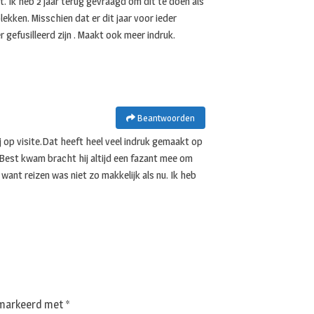
. Ik heb 2 jaar terug gevraagd om dit te doen als
ekken. Misschien dat er dit jaar voor ieder
gefusilleerd zijn . Maakt ook meer indruk.
Beantwoorden
j op visite.Dat heeft heel veel indruk gemaakt op
n Best kwam bracht hij altijd een fazant mee om
 want reizen was niet zo makkelijk als nu. Ik heb
gemarkeerd met
*