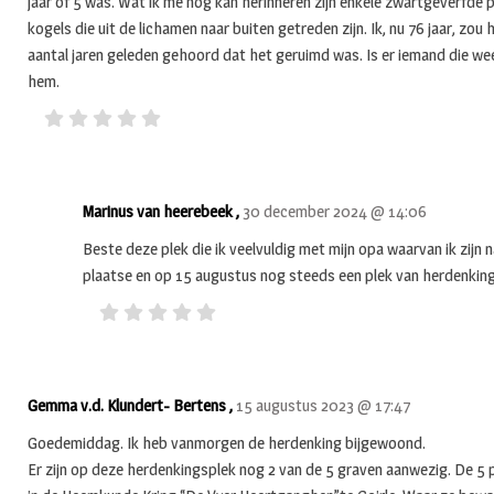
jaar of 5 was. Wat ik me nog kan herinneren zijn enkele zwartgeverfde 
kogels die uit de lichamen naar buiten getreden zijn. Ik, nu 76 jaar, zo
aantal jaren geleden gehoord dat het geruimd was. Is er iemand die wee
hem.
Marinus van heerebeek ,
30 december 2024 @ 14:06
Beste deze plek die ik veelvuldig met mijn opa waarvan ik zijn n
plaatse en op 15 augustus nog steeds een plek van herdenkin
Gemma v.d. Klundert- Bertens ,
15 augustus 2023 @ 17:47
Goedemiddag. Ik heb vanmorgen de herdenking bijgewoond.
Er zijn op deze herdenkingsplek nog 2 van de 5 graven aanwezig. De 5 p