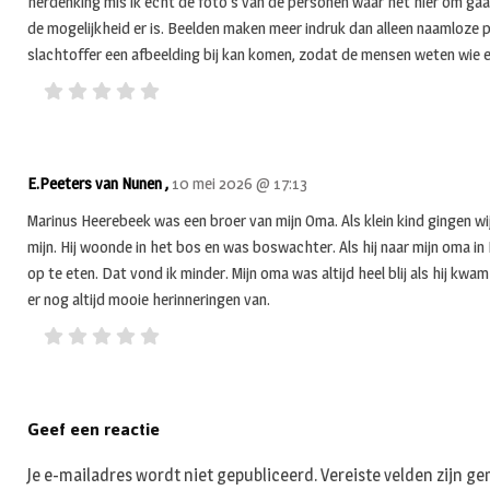
herdenking mis ik echt de foto’s van de personen waar het hier om gaat
de mogelijkheid er is. Beelden maken meer indruk dan alleen naamloze pl
slachtoffer een afbeelding bij kan komen, zodat de mensen weten wie er 
E.Peeters van Nunen ,
10 mei 2026 @ 17:13
Marinus Heerebeek was een broer van mijn Oma. Als klein kind gingen wi
mijn. Hij woonde in het bos en was boswachter. Als hij naar mijn oma i
op te eten. Dat vond ik minder. Mijn oma was altijd heel blij als hij kwam
er nog altijd mooie herinneringen van.
Geef een reactie
Je e-mailadres wordt niet gepubliceerd.
Vereiste velden zijn 