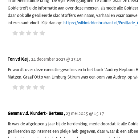
in de Heemkunde Kring “De Vyer Heertganghen”te Goirle. Waar ze bew
Goirle treft u de informatie aan over deze mensen, alsmede alle Goirles
daar ook alle geallieerde slachtoffers een naam, varhaal en waar aanw
interessant vindt. Kijk dan op:
https://wikimiddenbrabant.nl/Fusillad
Ton vd Kleij ,
24 december 2023 @ 23:49
Er wordt over deze executie geschreven in het boek ‘Audrey Hepburn H
Matzen. Graaf Otto van Limburg Stirum was een oom van Audrey, op wie
Gemma v.d. Klundert- Bertens ,
23 mei 2025 @ 15:17
Ik was de afgelopen 3 jaar bij de herdenking, mede doordat ik alle Goir
geallieerden op internet een plekje heb gegeven, daar waar ik een afbeel