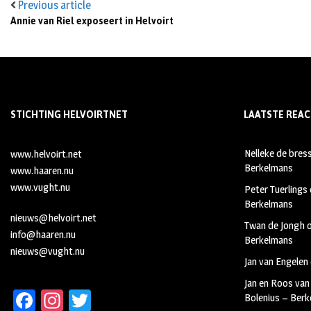
Previous article
Annie van Riel exposeert in Helvoirt
STICHTING HELVOIRTNET
LAATSTE REAC
Nelleke de bres
www.helvoirt.net
Berkelmans
www.haaren.nu
www.vught.nu
Peter Tuerlings
Berkelmans
nieuws@helvoirt.net
Twan de Jongh
info@haaren.nu
Berkelmans
nieuws@vught.nu
Jan van Engelen
Jan en Roos van
Fa
In
T
Bolenius – Ber