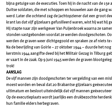
bijna getuige van de executies. Toen hij in de nacht van de 15
Duitse soldaten, die met schoppen en houwelen aan de gang war
werd. Later die ochtend zag de jachtopziener dat een groot 
krant las dat vijf gijzelaars gefusilleerd waren, wist hij wat hij g
Hij stapte naar zijn werkgever Van Puijenbroek waarna ze sam
stonden vastgebonden voordat ze werden doodgeschoten. Ook vo
werden de graven weer dichtgegooid en spraken ze af niets te 
Na de bevrijding van Goirle – 27 oktober 1944 – duurde het no
kerstmis 1944 aangifte deed bij het Militair Gezag in Tilburg 
er vaart in de zaak. Op 9 juni 1945 werden de graven blootge
trok!
AANSLAG
De vijf mannen zijn doodgeschoten ter vergelding van een misl
moest worden en beval dat 20 Brabantse gijzelaars geëxecuteer
ultimatum en besloot uiteindelijk dat vijf mannen geëxecute
Op de executieplaats wordt jaarlijks een drukbezochte herdenki
hun familie elders herbegraven.