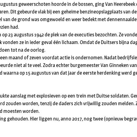
e augustus geweerschoten hoorde in de bossen, ging Van Heerebeek o
en. Dit gebeurde vlak bij een geheime benzineopslagplaats van de 
deel van de grond was omgewoeld en weer bedekt met dennennaalde
ezien had.
en op 23 augustus 1942 de plek van de executies bezochten. Ze vo
nden ze in ieder geval één lichaam. Omdat de Duitsers bijna dag
doen tot na de oorlog.
g een maand of zeven voordat actie is ondernomen. Nadat bedrijfsl
gebeurde niet al te veel. Zodra echter burgemeester Van Ginneken v
legd waarna op 15 augustus van dat jaar de eerste herdenking wer
ukte aanslag met explosieven op een trein met Duitse soldaten. Ge
d zouden worden, tenzij de daders zich vrijwillig zouden melden. 
erd moesten worden.
ng gehouden. Hier liggen nu, anno 2017, nog twee (opnieuw begraven