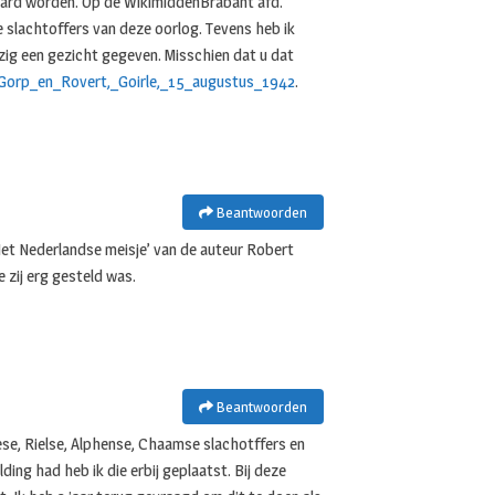
aard worden. Op de WikimiddenBrabant afd.
e slachtoffers van deze oorlog. Tevens heb ik
ezig een gezicht gegeven. Misschien dat u dat
e_Gorp_en_Rovert,_Goirle,_15_augustus_1942
.
Beantwoorden
et Nederlandse meisje’ van de auteur Robert
 zij erg gesteld was.
Beantwoorden
lese, Rielse, Alphense, Chaamse slachotffers en
ding had heb ik die erbij geplaatst. Bij deze