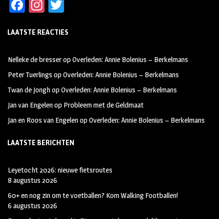
Fa
In
T
ce
st
wi
LAATSTE REACTIES
b
ag
tt
oo
ra
er
Nelleke de bresser
op
Overleden: Annie Bolenius – Berkelmans
k
m
Peter Tuerlings
op
Overleden: Annie Bolenius – Berkelmans
Twan de Jongh
op
Overleden: Annie Bolenius – Berkelmans
Jan van Engelen
op
Probleem met de Geldmaat
Jan en Roos van Engelen
op
Overleden: Annie Bolenius – Berkelmans
LAATSTE BERICHTEN
Leyetocht 2026: nieuwe fietsroutes
8 augustus 2026
60+ en nog zin om te voetballen? Kom Walking Footballen!
6 augustus 2026