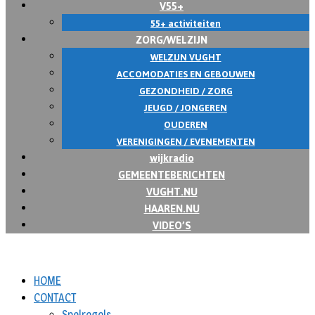
V55+
55+ activiteiten
ZORG/WELZIJN
WELZIJN VUGHT
ACCOMODATIES EN GEBOUWEN
GEZONDHEID / ZORG
JEUGD / JONGEREN
OUDEREN
VERENIGINGEN / EVENEMENTEN
wijkradio
GEMEENTEBERICHTEN
VUGHT.NU
HAAREN.NU
VIDEO’S
HOME
CONTACT
Spelregels