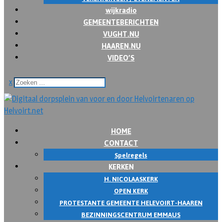
wijkradio
GEMEENTEBERICHTEN
VUGHT.NU
HAAREN.NU
VIDEO’S
x
HOME
CONTACT
Spelregels
KERKEN
H. NICOLAASKERK
OPEN KERK
PROTESTANTE GEMEENTE HELEVOIRT-HAAREN
BEZINNINGSCENTRUM EMMAUS