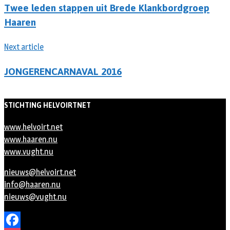
Twee leden stappen uit Brede Klankbordgroep
Haaren
Next article
JONGERENCARNAVAL 2016
STICHTING HELVOIRTNET
www.helvoirt.net
www.haaren.nu
www.vught.nu
nieuws@helvoirt.net
info@haaren.nu
nieuws@vught.nu