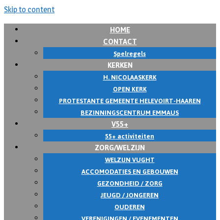
Skip to content
HOME
CONTACT
Spelregels
KERKEN
H. NICOLAASKERK
OPEN KERK
PROTESTANTE GEMEENTE HELEVOIRT-HAAREN
BEZINNINGSCENTRUM EMMAUS
V55+
55+ activiteiten
ZORG/WELZIJN
WELZIJN VUGHT
ACCOMODATIES EN GEBOUWEN
GEZONDHEID / ZORG
JEUGD / JONGEREN
OUDEREN
VERENIGINGEN / EVENEMENTEN