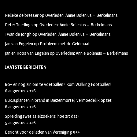
b
ag
tt
oo
ra
er
Nelleke de bresser
op
Overleden: Annie Bolenius – Berkelmans
k
m
Peter Tuerlings
op
Overleden: Annie Bolenius – Berkelmans
Twan de Jongh
op
Overleden: Annie Bolenius – Berkelmans
Jan van Engelen
op
Probleem met de Geldmaat
Jan en Roos van Engelen
op
Overleden: Annie Bolenius – Berkelmans
LAATSTE BERICHTEN
60+ en nog zin om te voetballen? Kom Walking Footballen!
6 augustus 2026
Buxusplanten in brand in Biezenmortel, vermoedelijk opzet
6 augustus 2026
Spreidingswet asielzoekers: hoe zit dat?
5 augustus 2026
Bericht voor de leden van Vereniging 55+