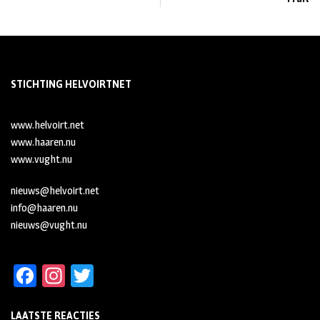
STICHTING HELVOIRTNET
www.helvoirt.net
www.haaren.nu
www.vught.nu
nieuws@helvoirt.net
info@haaren.nu
nieuws@vught.nu
Fa
In
T
ce
st
wi
LAATSTE REACTIES