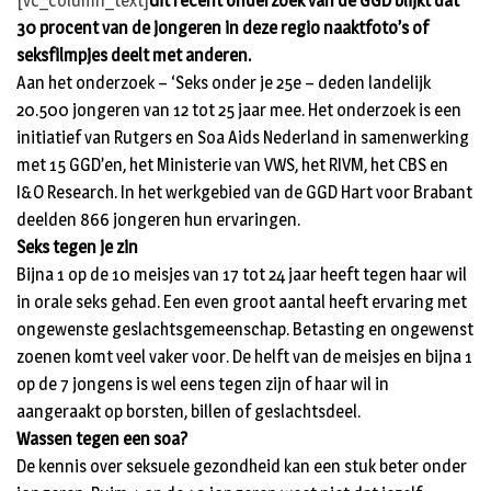
[vc_column_text]
Uit recent onderzoek van de GGD blijkt dat
30 procent van de jongeren in deze regio naaktfoto’s of
seksfilmpjes deelt met anderen.
Aan het onderzoek – ‘Seks onder je 25e – deden landelijk
20.500 jongeren van 12 tot 25 jaar mee. Het onderzoek is een
initiatief van Rutgers en Soa Aids Nederland in samenwerking
met 15 GGD’en, het Ministerie van VWS, het RIVM, het CBS en
I&O Research. In het werkgebied van de GGD Hart voor Brabant
deelden 866 jongeren hun ervaringen.
Seks tegen je zin
Bijna 1 op de 10 meisjes van 17 tot 24 jaar heeft tegen haar wil
in orale seks gehad. Een even groot aantal heeft ervaring met
ongewenste geslachtsgemeenschap. Betasting en ongewenst
zoenen komt veel vaker voor. De helft van de meisjes en bijna 1
op de 7 jongens is wel eens tegen zijn of haar wil in
aangeraakt op borsten, billen of geslachtsdeel.
Wassen tegen een soa?
De kennis over seksuele gezondheid kan een stuk beter onder