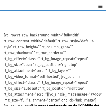
Skip
to
content
[vc_row rt_row_background_width=”fullwidth”
rt_row_content_width=”default” rt_row_style=”default-
style” rt_row_height=”” rt_column_gaps=””
rt_row_shadows=”” rt_row_borders=””
rt_bg_effect=”classic” rt_bg_image_repeat=”repeat”
rt_bg_size=”cover” rt_bg_position=”right top”
rt_bg_attachment=”scroll” rt_bg_layer=””
rt_bg_video_format=”self-hosted”][vc_column
rt_bg_effect=”classic” rt_bg_image_repeat=”repeat”
rt_bg_size=”auto auto” rt_bg_position=”right top”
rt_bg_attachment=”scroll”][vc_single_image image=”37908″
img_size=”full” alignment=”center” onclick=”link_image”]