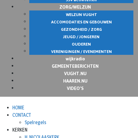
ZORG/WELZIJN
WELZIJN VUGHT
ACCOMODATIES EN GEBOUWEN
GEZONDHEID / ZORG
JEUGD / JONGEREN
OUDEREN
VERENIGINGEN / EVENEMENTEN
wijkradio
GEMEENTEBERICHTEN
VUGHT.NU
HAAREN.NU
VIDEO’S
HOME
CONTACT
Spelregels
KERKEN
H. NICOLAASKERK