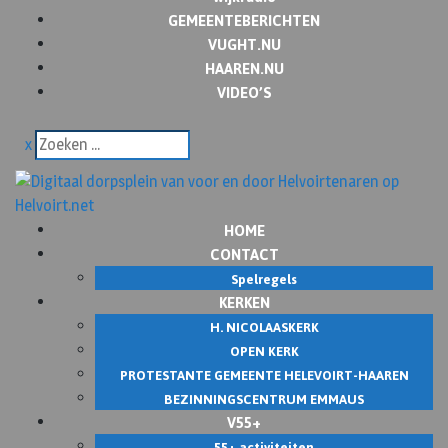
GEMEENTEBERICHTEN
VUGHT.NU
HAAREN.NU
VIDEO’S
x
HOME
CONTACT
Spelregels
KERKEN
H. NICOLAASKERK
OPEN KERK
PROTESTANTE GEMEENTE HELEVOIRT-HAAREN
BEZINNINGSCENTRUM EMMAUS
V55+
55+ activiteiten