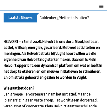
S
k
i
Laatste Nieuws
Guldenberg/Heikant afsluiten?
p
t
o
c
HELVOIRT – 16 mei 2028. Helvoirt is ons dorp. Mooi, leefbaar,
o
actief, kritisch, energiek, gevarieerd. Met veel activiteiten en
n
meningen. Als Helvoirt straks bij Vught hoort willen we die
t
eigenheid van Helvoirt nog sterker maken. Daarom is Plein
e
Helvoirt opgericht, een dynamisch platform om wat er leeft in
n
t
het dorp te etaleren en om nieuwe initiatieven te stimuleren.
En om straks gehoord en gezien te worden in Vught.
Wie gaat het doen?
Een groepje Helvoirtenaren nam het initiatief. Maar de
‘pleiners’ zijn geen vaste groep. Het wordt geen dorpsraad,
vereniging of coöperatie. Plein Helvoirt gaat verschillende