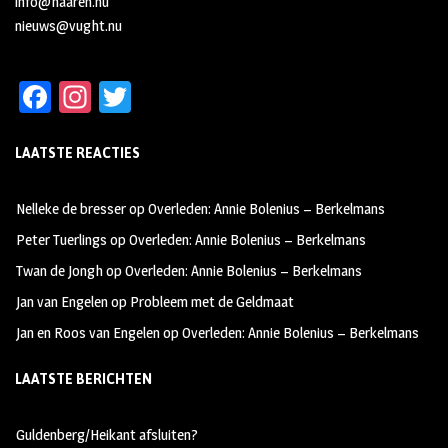
info@haaren.nu
nieuws@vught.nu
Fa
In
T
ce
st
wi
LAATSTE REACTIES
b
ag
tt
oo
ra
er
Nelleke de bresser
op
Overleden: Annie Bolenius – Berkelmans
k
m
Peter Tuerlings
op
Overleden: Annie Bolenius – Berkelmans
Twan de Jongh
op
Overleden: Annie Bolenius – Berkelmans
Jan van Engelen
op
Probleem met de Geldmaat
Jan en Roos van Engelen
op
Overleden: Annie Bolenius – Berkelmans
LAATSTE BERICHTEN
Guldenberg/Heikant afsluiten?