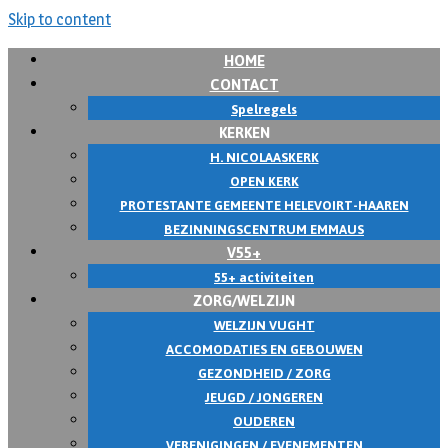
Skip to content
HOME
CONTACT
Spelregels
KERKEN
H. NICOLAASKERK
OPEN KERK
PROTESTANTE GEMEENTE HELEVOIRT-HAAREN
BEZINNINGSCENTRUM EMMAUS
V55+
55+ activiteiten
ZORG/WELZIJN
WELZIJN VUGHT
ACCOMODATIES EN GEBOUWEN
GEZONDHEID / ZORG
JEUGD / JONGEREN
OUDEREN
VERENIGINGEN / EVENEMENTEN