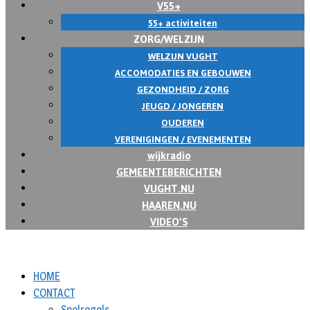
V55+
55+ activiteiten
ZORG/WELZIJN
WELZIJN VUGHT
ACCOMODATIES EN GEBOUWEN
GEZONDHEID / ZORG
JEUGD / JONGEREN
OUDEREN
VERENIGINGEN / EVENEMENTEN
wijkradio
GEMEENTEBERICHTEN
VUGHT.NU
HAAREN.NU
VIDEO’S
HOME
CONTACT
Spelregels