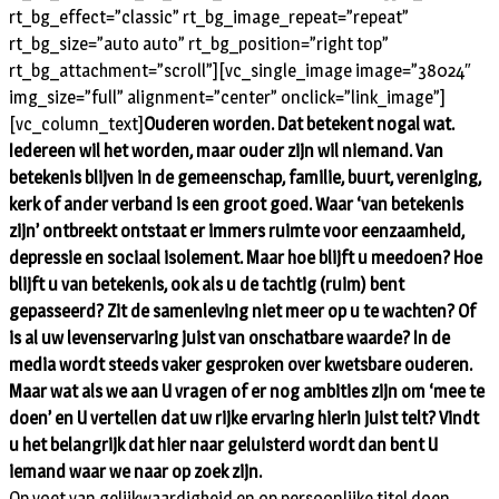
rt_bg_effect=”classic” rt_bg_image_repeat=”repeat”
rt_bg_size=”auto auto” rt_bg_position=”right top”
rt_bg_attachment=”scroll”][vc_single_image image=”38024″
img_size=”full” alignment=”center” onclick=”link_image”]
[vc_column_text]
Ouderen worden. Dat betekent nogal wat.
Iedereen wil het worden, maar ouder zijn wil niemand. Van
betekenis blijven in de gemeenschap, familie, buurt, vereniging,
kerk of ander verband is een groot goed. Waar ‘van betekenis
zijn’ ontbreekt ontstaat er immers ruimte voor eenzaamheid,
depressie en sociaal isolement. Maar hoe blijft u meedoen? Hoe
blijft u van betekenis, ook als u de tachtig (ruim) bent
gepasseerd? Zit de samenleving niet meer op u te wachten? Of
is al uw levenservaring juist van onschatbare waarde? In de
media wordt steeds vaker gesproken over kwetsbare ouderen.
Maar wat als we aan U vragen of er nog ambities zijn om ‘mee te
doen’ en U vertellen dat uw rijke ervaring hierin juist telt? Vindt
u het belangrijk dat hier naar geluisterd wordt dan bent U
iemand waar we naar op zoek zijn.
Op voet van gelijkwaardigheid en op persoonlijke titel doen