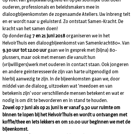
ouderen, professionals en beleidsmakers mee in
dialoogbijeenkomsten de zogenaamde Ateliers. Uw inbreng telt
en er wordt naar u geluisterd. Zo ontstaat Samen-Kracht. De
kracht van het samen doen!
Op donderdag
7 en 21 juni 2018
organiseren we in het
HelvoirThuis een dialoogbijeenkomst van Samenkracht80+. Van
9.30 uur tot 12.00 uur
gaan we in gesprek met (bijna) 80-
plussers, maar ook met mensen die vanuit hun
(vrijwilligers)werk met ouderen in contact staan. Ook jongeren
en andere geïnteresseerde zijn van harte uitgenodigd om
hierbij aanwezig te zijn. In de bijeenkomsten gaan we, door
middel van de dialoog, uitzoeken wat ‘meedoen en van
betekenis zijn’ voor verschillende mensen betekent en wat er
nodig is om dit te bevorderen en in stand te houden.
Zowel op 7 juni als op 21 juni is er vanaf 9.30 uur ruimte om
binnen te lopen bij het HelvoirThuis en wordt u ontvangen met
koffie/thee en iets lekkers en om 10.00 uur beginnen we met de
bijeenkomst.