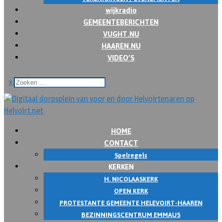
wijkradio
GEMEENTEBERICHTEN
VUGHT.NU
HAAREN.NU
VIDEO’S
x
HOME
CONTACT
Spelregels
KERKEN
H. NICOLAASKERK
OPEN KERK
PROTESTANTE GEMEENTE HELEVOIRT-HAAREN
BEZINNINGSCENTRUM EMMAUS