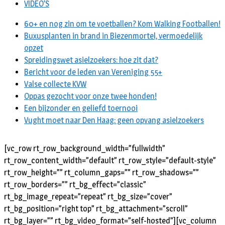
VIDEO’S
60+ en nog zin om te voetballen? Kom Walking Footballen!
Buxusplanten in brand in Biezenmortel, vermoedelijk
opzet
Spreidingswet asielzoekers: hoe zit dat?
Bericht voor de leden van Vereniging 55+
Valse collecte KVW
Oppas gezocht voor onze twee honden!
Een bijzonder en geliefd toernooi
Vught moet naar Den Haag: geen opvang asielzoekers
[vc_row rt_row_background_width=”fullwidth”
rt_row_content_width=”default” rt_row_style=”default-style”
rt_row_height=”” rt_column_gaps=”” rt_row_shadows=””
rt_row_borders=”” rt_bg_effect=”classic”
rt_bg_image_repeat=”repeat” rt_bg_size=”cover”
rt_bg_position=”right top” rt_bg_attachment=”scroll”
rt_bg_layer=”” rt_bg_video_format=”self-hosted”][vc_column