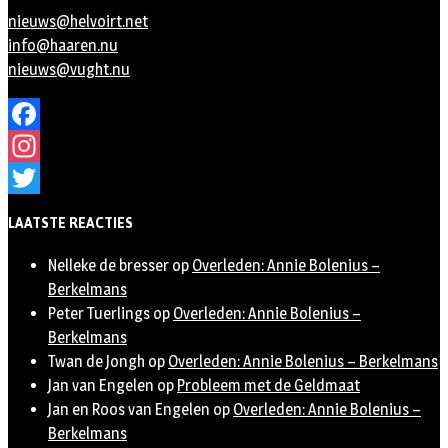
nieuws@helvoirt.net
info@haaren.nu
nieuws@vught.nu
Facebook
Instagram
Twitter
LAATSTE REACTIES
Nelleke de bresser
op
Overleden: Annie Bolenius –
Berkelmans
Peter Tuerlings
op
Overleden: Annie Bolenius –
Berkelmans
Twan de Jongh
op
Overleden: Annie Bolenius – Berkelmans
Jan van Engelen
op
Probleem met de Geldmaat
Jan en Roos van Engelen
op
Overleden: Annie Bolenius –
Berkelmans