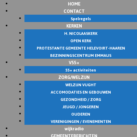
HOME
Skip
CONTACT
to
Spelregels
content
KERKEN
H. NICOLAASKERK
OPEN KERK
PROTESTANTE GEMEENTE HELEVOIRT-HAAREN
BEZINNINGSCENTRUM EMMAUS
V55+
55+ activiteiten
ZORG/WELZIJN
WELZIJN VUGHT
ACCOMODATIES EN GEBOUWEN
GEZONDHEID / ZORG
JEUGD / JONGEREN
OUDEREN
VERENIGINGEN / EVENEMENTEN
wijkradio
GEMEENTEBERICHTEN