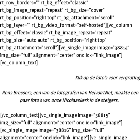
rt_row_borders=”” rt_bg_effect=”classic”
rt_bg_image_repeat=”repeat” rt_bg_size=”cover”
rt_bg_position=”right top” rt_bg_attachment=”scroll”
rt_bg_layer=”” rt_bg_video_format=”self-hosted”][vc_column
rt_bg_effect=”classic” rt_bg_image_repeat=”repeat”
rt_bg_size=”auto auto” rt_bg_position=”right top”
rt_bg_attachment=”scroll”][vc_single_image image=”38814″
img_size=”full” alignment=”center” onclick=”link_image”]
[vc_column_text]
Klik op de foto’s voor vergroting
Rens Bressers, een van de fotografen van HelvoirtNet, maakte een
paar foto’s van onze Nicolaaskerk in de steigers.
[/vc_column_text][vc_single_image image=”38815″
img_size=”full” alignment=”center” onclick=”link_image”]
[vc_single_image image=”38816″ img_size=”full”
alignment=”center” onclick=”link_image”][vc_single_image