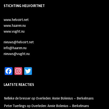
STICHTING HELVOIRTNET
www.helvoirt.net
www.haaren.nu
www.vught.nu
nieuws@helvoirt.net
info@haaren.nu
nieuws@vught.nu
Fa
In
T
ce
st
wi
LAATSTE REACTIES
b
ag
tt
oo
ra
er
Nelleke de bresser
op
Overleden: Annie Bolenius – Berkelmans
k
m
Peter Tuerlings
op
Overleden: Annie Bolenius – Berkelmans