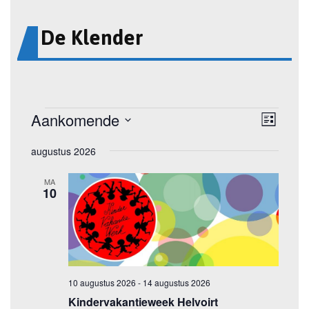
De Klender