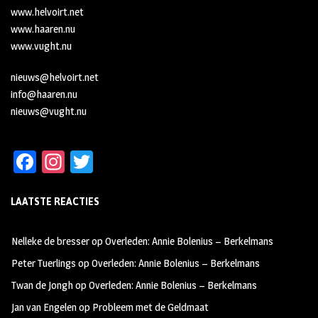
www.helvoirt.net
www.haaren.nu
www.vught.nu
nieuws@helvoirt.net
info@haaren.nu
nieuws@vught.nu
Fa
In
T
ce
st
wi
LAATSTE REACTIES
b
ag
tt
oo
ra
er
Nelleke de bresser
op
Overleden: Annie Bolenius – Berkelmans
k
m
Peter Tuerlings
op
Overleden: Annie Bolenius – Berkelmans
Twan de Jongh
op
Overleden: Annie Bolenius – Berkelmans
Jan van Engelen
op
Probleem met de Geldmaat