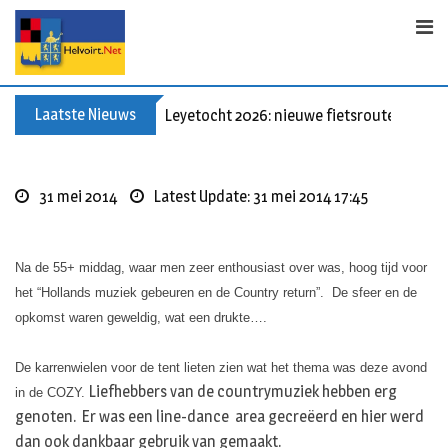
Skip
to
content
Laatste Nieuws
Leyetocht 2026: nieuwe fietsroutes
31 mei 2014
Latest Update: 31 mei 2014 17:45
Na de 55+ middag, waar men zeer enthousiast over was, hoog tijd voor
het “Hollands muziek gebeuren en de Country return”. De sfeer en de
opkomst waren geweldig, wat een drukte….
De karrenwielen voor de tent lieten zien wat het thema was deze avond
Liefhebbers van de countrymuziek hebben erg
in de COZY.
genoten. Er was een line-dance area gecreëerd en hier werd
dan ook dankbaar gebruik van gemaakt.