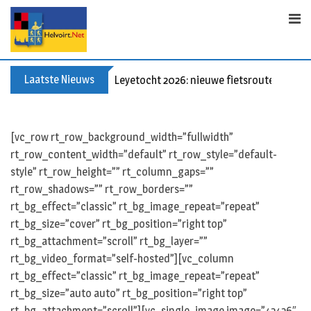
Skip
to
content
Laatste Nieuws
Leyetocht 2026: nieuwe fietsroutes
[vc_row rt_row_background_width=”fullwidth”
rt_row_content_width=”default” rt_row_style=”default-
style” rt_row_height=”” rt_column_gaps=””
rt_row_shadows=”” rt_row_borders=””
rt_bg_effect=”classic” rt_bg_image_repeat=”repeat”
rt_bg_size=”cover” rt_bg_position=”right top”
rt_bg_attachment=”scroll” rt_bg_layer=””
rt_bg_video_format=”self-hosted”][vc_column
rt_bg_effect=”classic” rt_bg_image_repeat=”repeat”
rt_bg_size=”auto auto” rt_bg_position=”right top”
rt_bg_attachment=”scroll”][vc_single_image image=”42426″