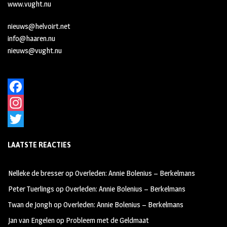
www.vught.nu
nieuws@helvoirt.net
info@haaren.nu
nieuws@vught.nu
F
a
I
c
n
T
LAATSTE REACTIES
e
s
w
b
t
i
Nelleke de bresser
op
Overleden: Annie Bolenius – Berkelmans
o
a
t
Peter Tuerlings
op
Overleden: Annie Bolenius – Berkelmans
o
g
t
Twan de Jongh
op
Overleden: Annie Bolenius – Berkelmans
k
r
e
Jan van Engelen
op
Probleem met de Geldmaat