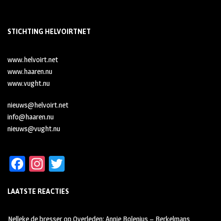
STICHTING HELVOIRTNET
www.helvoirt.net
www.haaren.nu
www.vught.nu
nieuws@helvoirt.net
info@haaren.nu
nieuws@vught.nu
Fa
In
T
ce
st
wi
LAATSTE REACTIES
b
ag
tt
oo
ra
er
Nelleke de bresser
op
Overleden: Annie Bolenius – Berkelmans