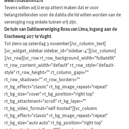
www.rosavanlima.nl
Tevens willen wij U erop attent maken dat er voor
belangstellenden voor de dahlia die lid willen worden van de
vereniging nog enkele tuinen vrij zijn.
De tuin van Dahliavereniging Rosa van Lima, ingang aan de
Esscheweg 207 te Vught.
Tot ziens op zaterdag 3 november[/vc_column_text]
[vc_widget_sidebar sidebar_id=”sidebar-4″][/vc_column]
[/vc_row][vc_row rt_row_background_width=”fullwidth”
rt_row_content_width=”default” rt_row_style=”default-
style” rt_row_height=”” rt_column_gaps=””
rt_row_shadows=”” rt_row_borders=””
rt_bg_effect=”classic” rt_bg_image_repeat=”repeat”
rt_bg_size=”cover” rt_bg_position=”right top”
rt_bg_attachment=”scroll” rt_bg_layer=””
rt_bg_video_format=”self-hosted”][vc_column
rt_bg_effect=”classic” rt_bg_image_repeat=”repeat”
rt_bg_size=”auto auto” rt_bg_position=”right top”