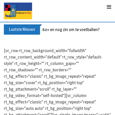
S
k
i
p
t
Laatste Nieuws
60+ en nog zin om te voetballen? Kom Wal
o
c
o
[vc_row rt_row_background_width=”fullwidth”
n
rt_row_content_width=”default” rt_row_style=”default-
t
style” rt_row_height=”” rt_column_gaps=””
e
rt_row_shadows=”” rt_row_borders=””
n
rt_bg_effect=”classic” rt_bg_image_repeat=”repeat”
t
rt_bg_size=”cover” rt_bg_position=”right top”
rt_bg_attachment=”scroll” rt_bg_layer=””
rt_bg_video_format=”self-hosted”][vc_column
rt_bg_effect=”classic” rt_bg_image_repeat=”repeat”
rt_bg_size=”auto auto” rt_bg_position=”right top”
rt_bg_attachment=”scroll”][vc_single_image image=”40366″