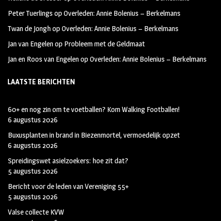
k
m
Peter Tuerlings
op
Overleden: Annie Bolenius – Berkelmans
Twan de Jongh
op
Overleden: Annie Bolenius – Berkelmans
Jan van Engelen
op
Probleem met de Geldmaat
Jan en Roos van Engelen
op
Overleden: Annie Bolenius – Berkelmans
LAATSTE BERICHTEN
60+ en nog zin om te voetballen? Kom Walking Footballen!
6 augustus 2026
Buxusplanten in brand in Biezenmortel, vermoedelijk opzet
6 augustus 2026
Spreidingswet asielzoekers: hoe zit dat?
5 augustus 2026
Bericht voor de leden van Vereniging 55+
5 augustus 2026
Valse collecte KVW