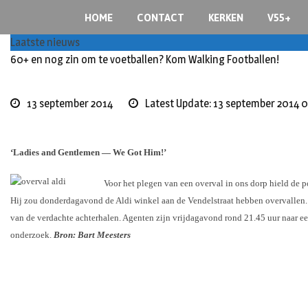
Skip
HOME
CONTACT
KERKEN
V55+
to
content
Laatste nieuws
60+ en nog zin om te voetballen? Kom Walking Footballen!
13 september 2014
Latest Update: 13 september 2014 
‘Ladies and Gentlemen — We Got Him!’
Voor het plegen van een overval in ons dorp hield de p
Hij zou donderdagavond de Aldi winkel aan de Vendelstraat hebben overvallen. D
van de verdachte achterhalen. Agenten zijn vrijdagavond rond 21.45 uur naar e
onderzoek.
Bron: Bart Meesters