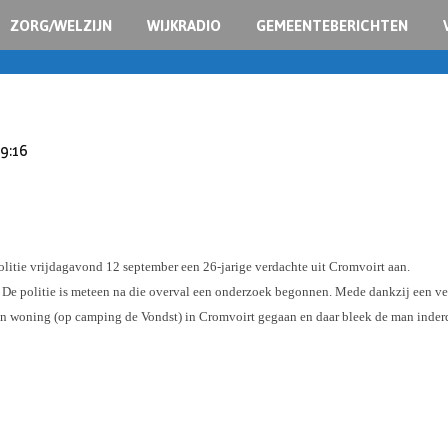
ZORG/WELZIJN
WIJKRADIO
GEMEENTEBERICHTEN
09:16
olitie vrijdagavond 12 september een 26-jarige verdachte uit Cromvoirt aan.
e politie is meteen na die overval een onderzoek begonnen. Mede dankzij een verkl
en woning (op camping de Vondst) in Cromvoirt gegaan en daar bleek de man inderda