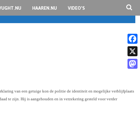
VUGHT.NU
HAAREN.NU
VIDEO’S
F
a
X
c
M
e
a
b
aring van een getuige kon de politie de identiteit en mogelijke verblijfplaats
s
o
ad te zijn. Hij is aangehouden en in verzekering gesteld voor verder
t
o
o
k
d
o