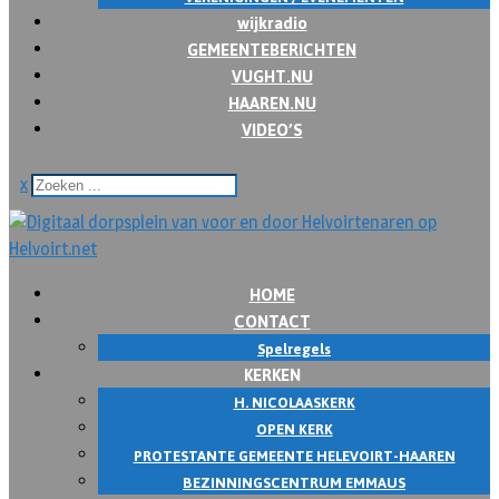
wijkradio
GEMEENTEBERICHTEN
VUGHT.NU
HAAREN.NU
VIDEO’S
x
HOME
CONTACT
Spelregels
KERKEN
H. NICOLAASKERK
OPEN KERK
PROTESTANTE GEMEENTE HELEVOIRT-HAAREN
BEZINNINGSCENTRUM EMMAUS