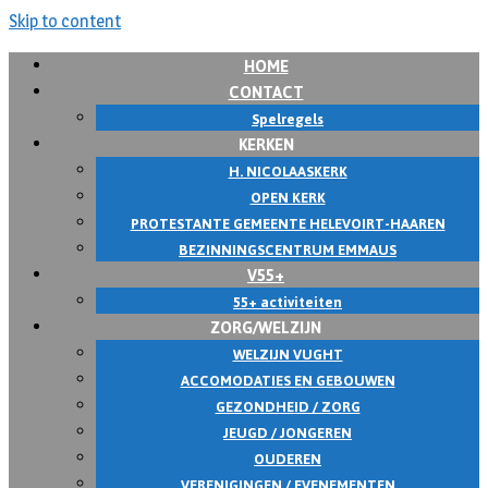
Skip to content
HOME
CONTACT
Spelregels
KERKEN
H. NICOLAASKERK
OPEN KERK
PROTESTANTE GEMEENTE HELEVOIRT-HAAREN
BEZINNINGSCENTRUM EMMAUS
V55+
55+ activiteiten
ZORG/WELZIJN
WELZIJN VUGHT
ACCOMODATIES EN GEBOUWEN
GEZONDHEID / ZORG
JEUGD / JONGEREN
OUDEREN
VERENIGINGEN / EVENEMENTEN