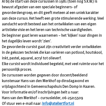
Al bij de start van deze cursussen in 1981 (toen nog S.K.W.) is
bewust afgezien van een speciale beginners- of
gevorderdengroep, en dit geeft meteen al een uniek karakter
aan deze cursus. Het heeft een grote stimulerende werking. Veel
aandacht wordt besteed aan het ontwikkelen van een eigen
artistieke visie en het leren van technische vaardigheden.
De beginner gaat leren waarnemen – het ‘kijken’ naar dingen in
het dagelijks leven wordt ‘zien’.
De gevorderde cursist gaat zijn creativiteit verder ontwikkelen
in de gekozen techniek die kan variëren van potlood, houtskool,
inkt, pastel, aquarel, acryl tot olieverf.
Elke cursist wordt individueel begeleid, met veel ruimte voor het
persoonlijk proces.
De cursussen worden gegeven door docent/beeldend
kunstenaar Hans van den Merkhof op dinsdagavond en
vrijdagochtend in Gemeenschapshuis Den Domp in Haaren.
Voor informatie en/of inschrijvingen belt u naar:
Hans van den Merkhof – cursusleider, 06-25215509
Of stuur een e-mail naar:
info@ateliertfort.nl