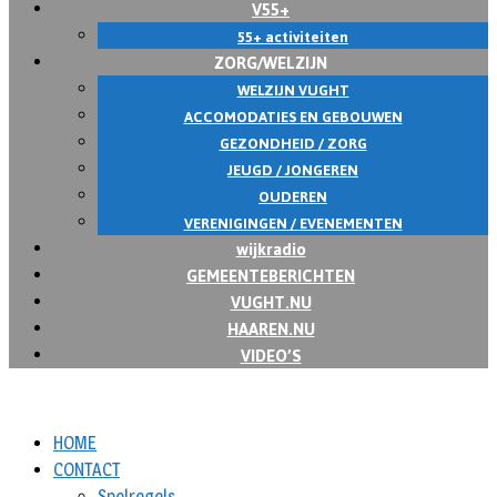
V55+
55+ activiteiten
ZORG/WELZIJN
WELZIJN VUGHT
ACCOMODATIES EN GEBOUWEN
GEZONDHEID / ZORG
JEUGD / JONGEREN
OUDEREN
VERENIGINGEN / EVENEMENTEN
wijkradio
GEMEENTEBERICHTEN
VUGHT.NU
HAAREN.NU
VIDEO’S
HOME
CONTACT
Spelregels