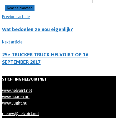
Previous article
Wat bedoelen ze nou eigenlijk?
Next article
25e TRUCKER TRUCK HELVOIRT OP 16
SEPTEMBER 2017
STICHTING HELVOIRTNET
www.helvoirt.net
www.haaren.nu
www.vught.nu
nieuws@helvoirt.net