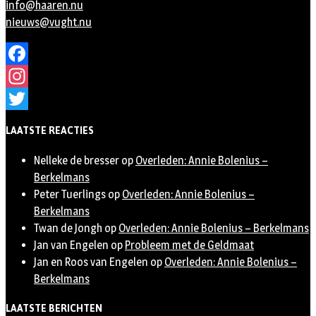
info@haaren.nu
nieuws@vught.nu
Facebook
Instagram
Twitter
LAATSTE REACTIES
Nelleke de bresser
op
Overleden: Annie Bolenius –
Berkelmans
Peter Tuerlings
op
Overleden: Annie Bolenius –
Berkelmans
Twan de Jongh
op
Overleden: Annie Bolenius – Berkelmans
Jan van Engelen
op
Probleem met de Geldmaat
Jan en Roos van Engelen
op
Overleden: Annie Bolenius –
Berkelmans
LAATSTE BERICHTEN