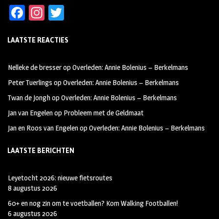
Fa
In
T
ce
st
wi
LAATSTE REACTIES
b
ag
tt
oo
ra
er
Nelleke de bresser
op
Overleden: Annie Bolenius – Berkelmans
k
m
Peter Tuerlings
op
Overleden: Annie Bolenius – Berkelmans
Twan de Jongh
op
Overleden: Annie Bolenius – Berkelmans
Jan van Engelen
op
Probleem met de Geldmaat
Jan en Roos van Engelen
op
Overleden: Annie Bolenius – Berkelmans
LAATSTE BERICHTEN
Leyetocht 2026: nieuwe fietsroutes
8 augustus 2026
60+ en nog zin om te voetballen? Kom Walking Footballen!
6 augustus 2026