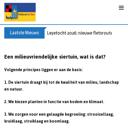
S
k
i
p
t
Laatste Nieuws
Leyetocht 2026: nieuwe fietsroutes
o
c
o
Een milieuvriendelijke siertuin, wat is dat?
n
t
Volgende principes liggen er aan de basis:
e
n
1. De siertuin draagt bij tot de kwaliteit van milieu, landschap
t
en natuur.
2. We kiezen planten in functie van bodem en klimaat.
3. We zorgen voor een gelaagde begroeiing: strooisellaag,
kruidlaag, struiklaag en boomlaag.