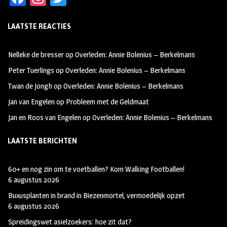
ce
st
wi
LAATSTE REACTIES
b
ag
tt
oo
ra
er
Nelleke de bresser
op
Overleden: Annie Bolenius – Berkelmans
k
m
Peter Tuerlings
op
Overleden: Annie Bolenius – Berkelmans
Twan de Jongh
op
Overleden: Annie Bolenius – Berkelmans
Jan van Engelen
op
Probleem met de Geldmaat
Jan en Roos van Engelen
op
Overleden: Annie Bolenius – Berkelmans
LAATSTE BERICHTEN
60+ en nog zin om te voetballen? Kom Walking Footballen!
6 augustus 2026
Buxusplanten in brand in Biezenmortel, vermoedelijk opzet
6 augustus 2026
Spreidingswet asielzoekers: hoe zit dat?