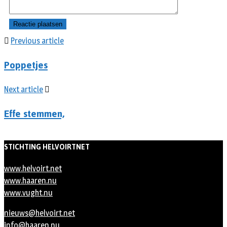
Previous article
Poppetjes
Next article
Effe stemmen,
STICHTING HELVOIRTNET
www.helvoirt.net
www.haaren.nu
www.vught.nu
nieuws@helvoirt.net
info@haaren.nu