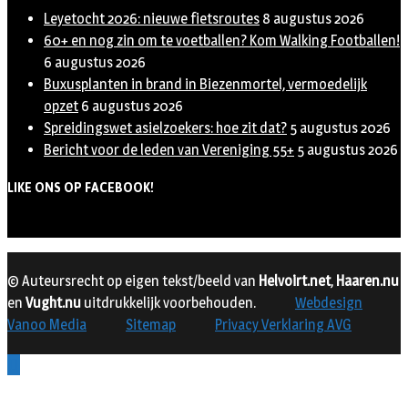
Leyetocht 2026: nieuwe fietsroutes
8 augustus 2026
60+ en nog zin om te voetballen? Kom Walking Footballen!
6 augustus 2026
Buxusplanten in brand in Biezenmortel, vermoedelijk
opzet
6 augustus 2026
Spreidingswet asielzoekers: hoe zit dat?
5 augustus 2026
Bericht voor de leden van Vereniging 55+
5 augustus 2026
LIKE ONS OP FACEBOOK!
© Auteursrecht op eigen tekst/beeld van
Helvoirt.net
,
Haaren.nu
en
Vught.nu
uitdrukkelijk voorbehouden.
Webdesign
Vanoo Media
Sitemap
Privacy Verklaring AVG