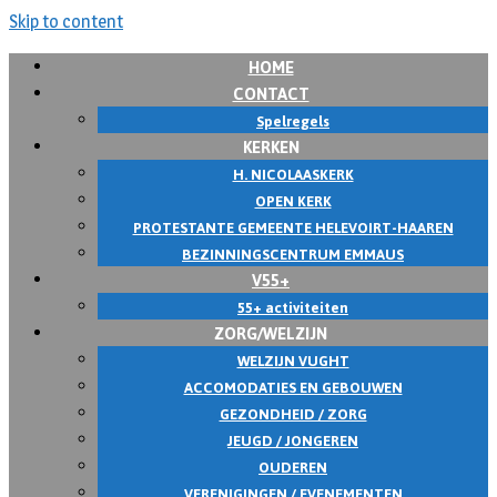
Skip to content
HOME
CONTACT
Spelregels
KERKEN
H. NICOLAASKERK
OPEN KERK
PROTESTANTE GEMEENTE HELEVOIRT-HAAREN
BEZINNINGSCENTRUM EMMAUS
V55+
55+ activiteiten
ZORG/WELZIJN
WELZIJN VUGHT
ACCOMODATIES EN GEBOUWEN
GEZONDHEID / ZORG
JEUGD / JONGEREN
OUDEREN
VERENIGINGEN / EVENEMENTEN