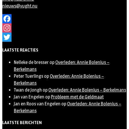
nieuws@vught.nu
Facebook
Instagram
Twitter
LAATSTE REACTIES
Nelleke de bresser
op
Overleden: Annie Bolenius –
Berkelmans
Peter Tuerlings
op
Overleden: Annie Bolenius –
Berkelmans
Twan de Jongh
op
Overleden: Annie Bolenius – Berkelmans
Jan van Engelen
op
Probleem met de Geldmaat
Jan en Roos van Engelen
op
Overleden: Annie Bolenius –
Berkelmans
LAATSTE BERICHTEN