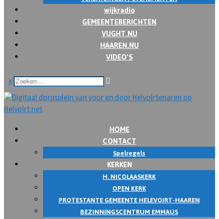
wijkradio
GEMEENTEBERICHTEN
VUGHT.NU
HAAREN.NU
VIDEO’S
x
HOME
CONTACT
Spelregels
KERKEN
H. NICOLAASKERK
OPEN KERK
PROTESTANTE GEMEENTE HELEVOIRT-HAAREN
BEZINNINGSCENTRUM EMMAUS