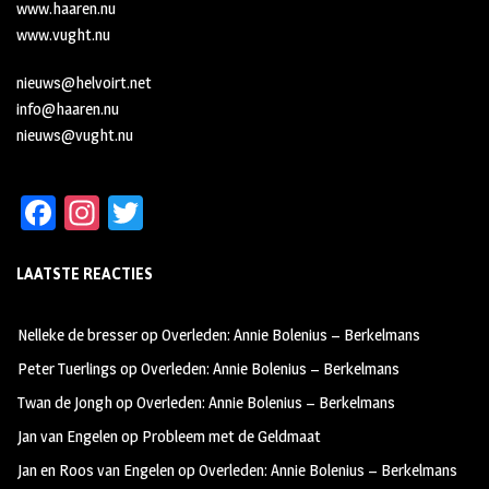
www.haaren.nu
www.vught.nu
nieuws@helvoirt.net
info@haaren.nu
nieuws@vught.nu
Fa
In
T
ce
st
wi
LAATSTE REACTIES
b
ag
tt
oo
ra
er
Nelleke de bresser
op
Overleden: Annie Bolenius – Berkelmans
k
m
Peter Tuerlings
op
Overleden: Annie Bolenius – Berkelmans
Twan de Jongh
op
Overleden: Annie Bolenius – Berkelmans
Jan van Engelen
op
Probleem met de Geldmaat
Jan en Roos van Engelen
op
Overleden: Annie Bolenius – Berkelmans