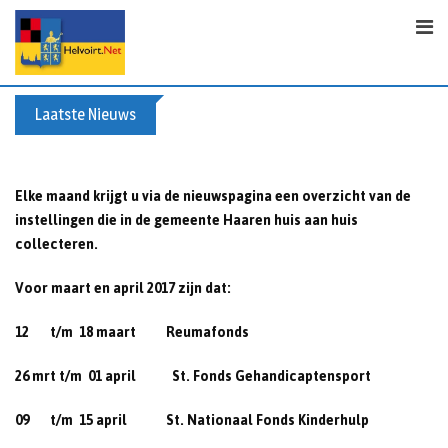
S
k
i
p
t
Laatste Nieuws
Bericht voor de leden van Vereniging 55+
o
c
o
Elke maand krijgt u via de nieuwspagina een overzicht van de
n
instellingen die in de gemeente Haaren huis aan huis
t
collecteren.
e
n
Voor maart en april 2017 zijn dat
:
t
12 t/m 18 maart Reumafonds
26 mrt t/m 01 april St. Fonds Gehandicaptensport
09 t/m 15 april St. Nationaal Fonds Kinderhulp